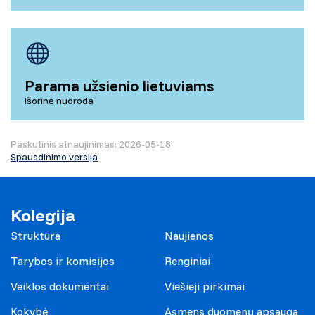
Parama užsienio lietuviams
Išorinė nuoroda
Paskutinis atnaujinimas: 2026-05-18
Spausdinimo versija
Kolegija
Struktūra
Naujienos
Tarybos ir komisijos
Renginiai
Veiklos dokumentai
Viešieji pirkimai
Kokybė
Asmens duomenų apsauga