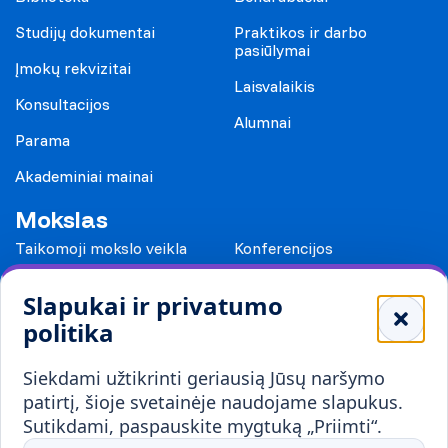
Studijų dokumentai
Praktikos ir darbo
pasiūlymai
Įmokų rekvizitai
Laisvalaikis
Konsultacijos
Alumnai
Parama
Akademiniai mainai
Mokslas
Taikomoji mokslo veikla
Konferencijos
Leidiniai
Slapukai ir privatumo
Mokykloms
politika
Visuomenei ir verslui
Siekdami užtikrinti geriausią Jūsų naršymo
Mokymai ir konsultavimas
Karjera
patirtį, šioje svetainėje naudojame slapukus.
Sutikdami, paspauskite mygtuką „Priimti“.
Partnerystės