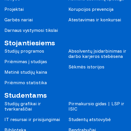
Projektai
Korupcijos prevencija
Garbės nariai
Atestavimas ir konkursai
Darnaus vystymosi tikslai
Stojantiesiems
Studijų programos
Absolventų įsidarbinimas ir
darbo karjeros stebėsena
Priėmimas į studijas
Sėkmės istorijos
Metinė studijų kaina
Priėmimo statistika
Studentams
Studijų grafikai ir
Pirmakursio gidas | LSP ir
tvarkaraščiai
ISIC
IT resursai ir prisijungimai
Studentų atstovybė
Biblioteka
Bendrabučiai