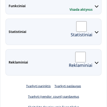
Kontaktai
Funkciniai
Visada aktyvus
Administracija
Studentų atstovybė
Fakultetai
Rekvizitai
Statistiniai
Statistiniai
Prisijungimai
Moodle
El. paštas
EDINA
Pasirengimas ekstremaliai
Reklaminiai
Reklaminiai
situacijai
Tvarkyti parinktis
Tvarkyti paslaugas
Tvarkyti {vendor_count} pardavėjus
Skaitykite daugiau apie šiuos tikslus