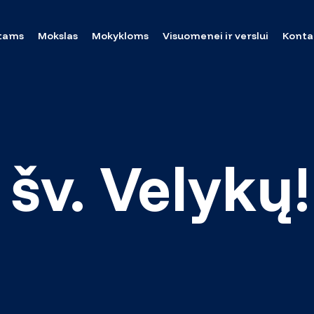
tams
Mokslas
Mokykloms
Visuomenei ir verslui
Konta
 šv. Velykų!