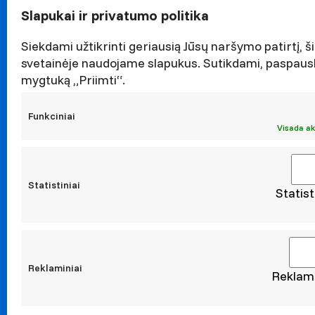
Garbės n
Slapukai ir privatumo politika
Darnaus v
Naujieno
Siekdami užtikrinti geriausią Jūsų naršymo patirtį, ši
svetainėje naudojame slapukus. Sutikdami, paspaus
Renginiai
mygtuką „Priimti“.
Viešieji p
Asmens 
Funkciniai
Korupcijo
Visada ak
Atestavi
Statistiniai
Statist
Moksl
Taikomoji
Leidiniai
Konferen
Reklaminiai
Reklami
Konta