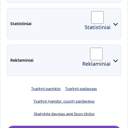
Administracija
Studentų atstovybė
Fakultetai
Rekvizitai
Statistiniai
Statistiniai
Prisijungimai
Moodle
El. paštas
EDINA
Pasirengimas ekstremaliai
Reklaminiai
Reklaminiai
situacijai
Tvarkyti parinktis
Tvarkyti paslaugas
Tvarkyti {vendor_count} pardavėjus
Skaitykite daugiau apie šiuos tikslus