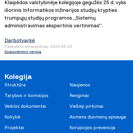
Klaipėdos valstybinėje kolegijoje gegužės 25 d. vyks
išorinis Informatikos inžinerijos studijų krypties
trumpųjų studijų programos „Sistemų
administravimas ekspertinis vertinimas“.
Darbotvarkė
Paskutinis atnaujinimas: 2023-05-23
Spausdinimo versija
Kolegija
Struktūra
Naujienos
Tarybos ir komisijos
Renginiai
Veiklos dokumentai
Viešieji pirkimai
Kokybė
Asmens duomenų apsauga
Projektai
Korupcijos prevencija