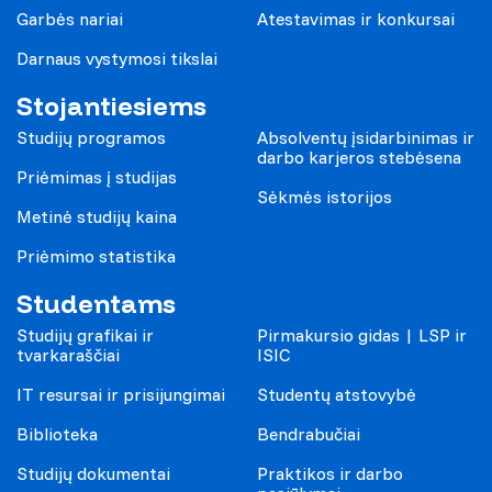
Garbės nariai
Atestavimas ir konkursai
Darnaus vystymosi tikslai
Stojantiesiems
Studijų programos
Absolventų įsidarbinimas ir
darbo karjeros stebėsena
Priėmimas į studijas
Sėkmės istorijos
Metinė studijų kaina
Priėmimo statistika
Studentams
Studijų grafikai ir
Pirmakursio gidas | LSP ir
tvarkaraščiai
ISIC
IT resursai ir prisijungimai
Studentų atstovybė
Biblioteka
Bendrabučiai
Studijų dokumentai
Praktikos ir darbo