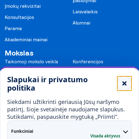
pasiūlymai
Įmokų rekvizitai
Laisvalaikis
Konsultacijos
Alumnai
Parama
Akademiniai mainai
Mokslas
Taikomoji mokslo veikla
Konferencijos
Leidiniai
Slapukai ir privatumo
Mokykloms
politika
Visuomenei ir verslui
Siekdami užtikrinti geriausią Jūsų naršymo
Mokymai ir konsultavimas
Karjera
patirtį, šioje svetainėje naudojame slapukus.
Sutikdami, paspauskite mygtuką „Priimti“.
Partnerystės
Kontaktai
Funkciniai
Visada aktyvus