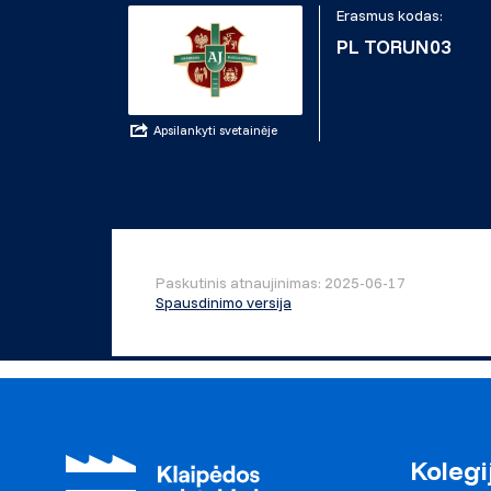
Erasmus kodas:
PL TORUN03
Apsilankyti svetainėje
Paskutinis atnaujinimas: 2025-06-17
Spausdinimo versija
Kolegi