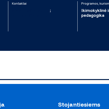
Kontaktai
Programos, kuriom
erasmus@kj.edu.pl
;
Ikimokyklinė 
kontakt@kj.edu.pl
pedagogika
ja
Stojantiesiems