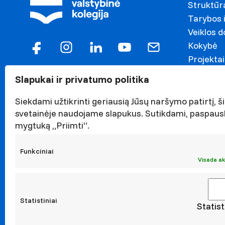
Struktūr
Tarybos i
Veiklos 
Kokybė
Projektai
Garbės n
Slapukai ir privatumo politika
Darnaus v
Naujieno
Siekdami užtikrinti geriausią Jūsų naršymo patirtį, ši
svetainėje naudojame slapukus. Sutikdami, paspaus
Renginiai
mygtuką „Priimti“.
Viešieji p
Asmens 
Funkciniai
Korupcijo
Visada ak
Atestavi
Statistiniai
Statist
Moksl
Taikomoji