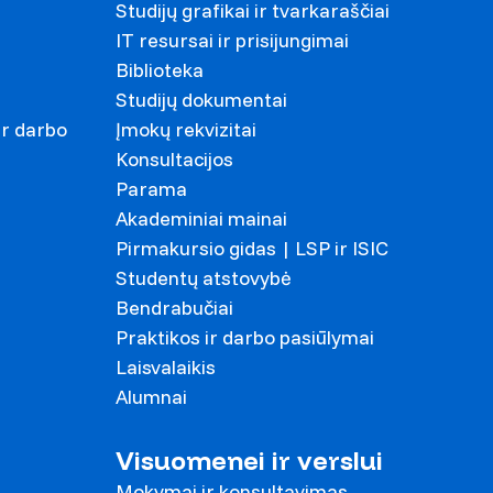
Studijų grafikai ir tvarkaraščiai
IT resursai ir prisijungimai
Biblioteka
Studijų dokumentai
ir darbo
Įmokų rekvizitai
Konsultacijos
Parama
Akademiniai mainai
Pirmakursio gidas | LSP ir ISIC
Studentų atstovybė
Bendrabučiai
Praktikos ir darbo pasiūlymai
Laisvalaikis
Alumnai
Visuomenei ir verslui
Mokymai ir konsultavimas