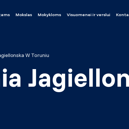
tams
Mokslas
Mokykloms
Visuomenei ir verslui
Konta
giellonska W Toruniu
a Jagiello