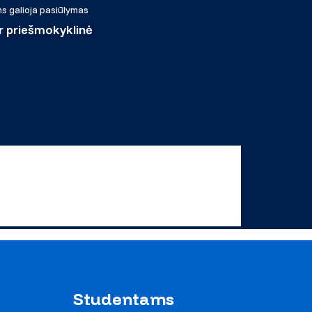
s galioja pasiūlymas
ir priešmokyklinė
Studentams