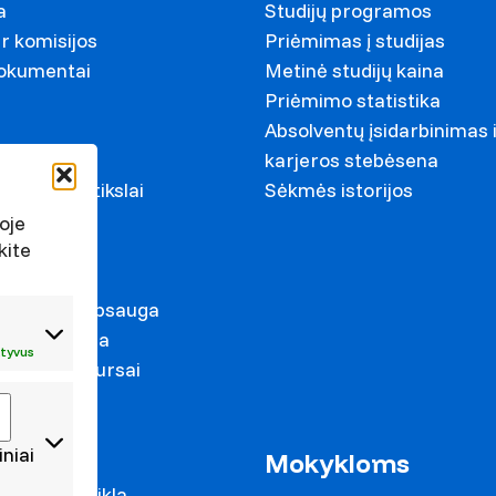
a
Studijų programos
r komisijos
Priėmimas į studijas
dokumentai
Metinė studijų kaina
Priėmimo statistika
Absolventų įsidarbinimas 
ariai
karjeros stebėsena
ystymosi tikslai
Sėkmės istorijos
s
oje
kite
irkimai
duomenų apsauga
s prevencija
tyvus
mas ir konkursai
iniai
as
Mokykloms
 mokslo veikla