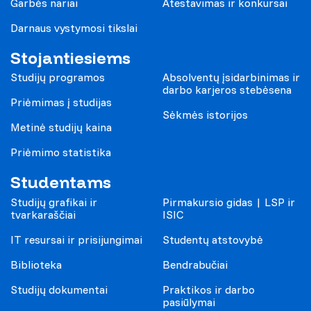
Garbės nariai
Atestavimas ir konkursai
Darnaus vystymosi tikslai
Stojantiesiems
Studijų programos
Absolventų įsidarbinimas ir
darbo karjeros stebėsena
Priėmimas į studijas
Sėkmės istorijos
Metinė studijų kaina
Priėmimo statistika
Studentams
Studijų grafikai ir
Pirmakursio gidas | LSP ir
tvarkaraščiai
ISIC
IT resursai ir prisijungimai
Studentų atstovybė
Biblioteka
Bendrabučiai
Studijų dokumentai
Praktikos ir darbo
pasiūlymai