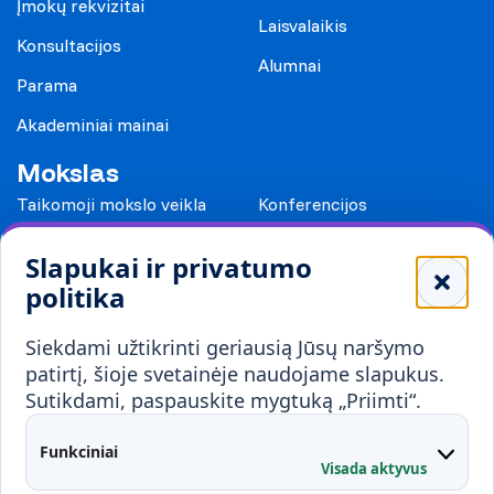
Įmokų rekvizitai
Laisvalaikis
Konsultacijos
Alumnai
Parama
Akademiniai mainai
Mokslas
Taikomoji mokslo veikla
Konferencijos
Leidiniai
Slapukai ir privatumo
Mokykloms
politika
Visuomenei ir verslui
Siekdami užtikrinti geriausią Jūsų naršymo
Mokymai ir konsultavimas
Karjera
patirtį, šioje svetainėje naudojame slapukus.
Sutikdami, paspauskite mygtuką „Priimti“.
Partnerystės
Kontaktai
Funkciniai
Visada aktyvus
Administracija
Studentų atstovybė