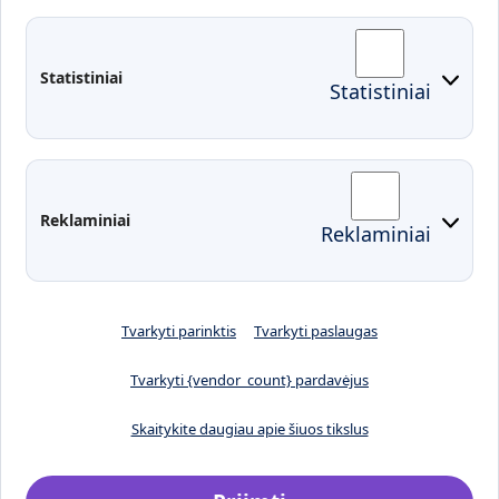
Fakultetai
Rekvizitai
Statistiniai
Statistiniai
Prisijungimai
Moodle
El. paštas
EDINA
Pasirengimas ekstremaliai
Reklaminiai
Reklaminiai
situacijai
Tvarkyti parinktis
Tvarkyti paslaugas
Tvarkyti {vendor_count} pardavėjus
Skaitykite daugiau apie šiuos tikslus