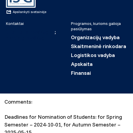
Apsilankyti svetainėje
Kontaktai
Programos, kurioms galioja
pasiūlymas
juliette.leroy@isg.fr
;
Organizacijų vadyba
elodie.gray@isg.fr
Skaitmeninė rinkodara
Logistikos vadyba
Apskaita
Finansai
Comments:
Deadlines for Nomination of Students: for Spring
Semester – 2024-10-01, for Autumn Semester –
2025-05-15.