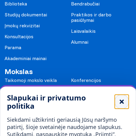
Biblioteka
Bendrabučiai
Studijų dokumentai
Praktikos ir darbo
pasiūlymai
Įmokų rekvizitai
Laisvalaikis
Konsultacijos
Alumnai
Parama
Akademiniai mainai
Mokslas
Taikomoji mokslo veikla
Konferencijos
Leidiniai
Slapukai ir privatumo
Mokykloms
politika
Visuomenei ir verslui
Siekdami užtikrinti geriausią Jūsų naršymo
Mokymai ir konsultavimas
Karjera
patirtį, šioje svetainėje naudojame slapukus.
Sutikdami, paspauskite mygtuką „Priimti“.
Partnerystės