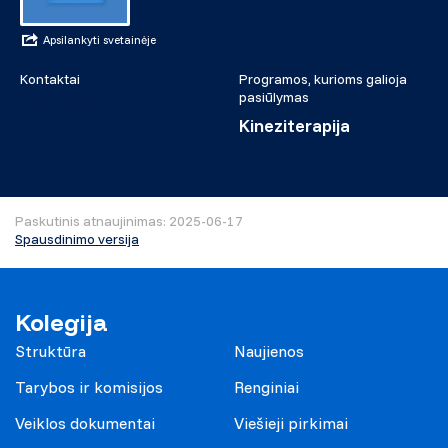
Apsilankyti svetainėje
Kontaktai
Programos, kurioms galioja
pasiūlymas
martina@unios.hr
Kineziterapija
Paskutinis atnaujinimas: 2025-06-17
Spausdinimo versija
Kolegija
Struktūra
Naujienos
Tarybos ir komisijos
Renginiai
Veiklos dokumentai
Viešieji pirkimai