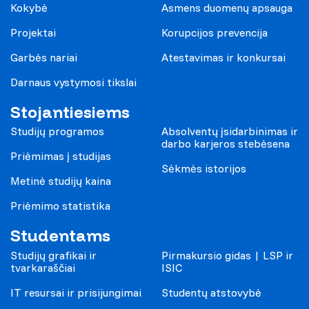
Kokybė
Asmens duomenų apsauga
Projektai
Korupcijos prevencija
Garbės nariai
Atestavimas ir konkursai
Darnaus vystymosi tikslai
Stojantiesiems
Studijų programos
Absolventų įsidarbinimas ir
darbo karjeros stebėsena
Priėmimas į studijas
Sėkmės istorijos
Metinė studijų kaina
Priėmimo statistika
Studentams
Studijų grafikai ir
Pirmakursio gidas | LSP ir
tvarkaraščiai
ISIC
IT resursai ir prisijungimai
Studentų atstovybė