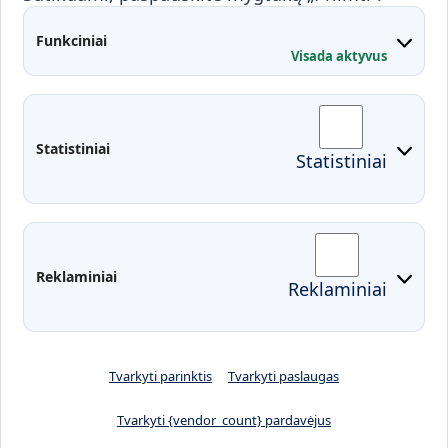
Kontaktai
Funkciniai
Visada aktyvus
Administracija
Studentų atstovybė
Fakultetai
Rekvizitai
Statistiniai
Statistiniai
Prisijungimai
Moodle
El. paštas
EDINA
Pasirengimas ekstremaliai
Reklaminiai
Reklaminiai
situacijai
Tvarkyti parinktis
Tvarkyti paslaugas
Tvarkyti {vendor_count} pardavėjus