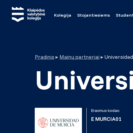
Kolegija
Stojantiesiems
Studen
Pradinis
▸
Mainų partneriai
▸
Universidad
Univers
Erasmus kodas:
E MURCIA01