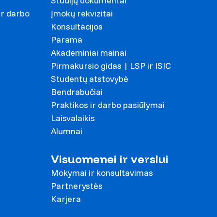
Studijų dokumentai
ir darbo
Įmokų rekvizitai
Konsultacijos
Parama
Akademiniai mainai
Pirmakursio gidas | LSP ir ISIC
Studentų atstovybė
Bendrabučiai
Praktikos ir darbo pasiūlymai
Laisvalaikis
Alumnai
Visuomenei ir verslui
Mokymai ir konsultavimas
Partnerystės
Karjera