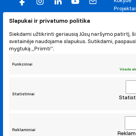
Kokybė
Projektai
Garbės n
Slapukai ir privatumo politika
Darnaus v
Naujieno
Siekdami užtikrinti geriausią Jūsų naršymo patirtį, ši
svetainėje naudojame slapukus. Sutikdami, paspaus
Renginiai
mygtuką „Priimti“.
Viešieji p
Asmens 
Funkciniai
Korupcijo
Visada ak
Atestavi
Statistiniai
Statist
Moksl
Taikomoji
Leidiniai
Konferen
Reklaminiai
Reklami