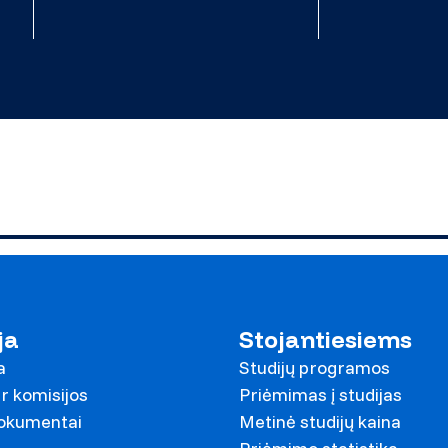
ja
Stojantiesiems
a
Studijų programos
r komisijos
Priėmimas į studijas
dokumentai
Metinė studijų kaina