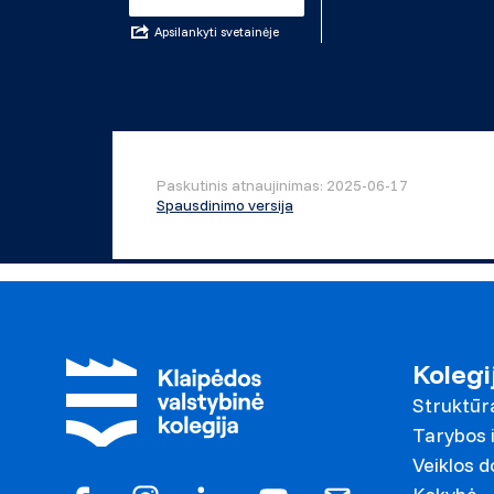
Apsilankyti svetainėje
Paskutinis atnaujinimas: 2025-06-17
Spausdinimo versija
Kolegi
Struktūr
Tarybos i
Veiklos 