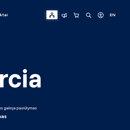
ktai
EN
rcia
s galioja pasiūlymas
bas