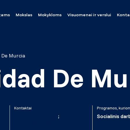
tams
Mokslas
Mokykloms
Visuomenei ir verslui
Konta
 De Murcia
idad De Mu
Kontaktai
Programos, kuriom
marolmos@um.es
;
Socialinis dar
vicinter@um.es