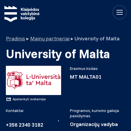
Pradinis
▸
Mainų partneriai
▸
University of Malta
University of Malta
Erasmus kodas:
MT MALTA01
Apsilankyti svetainėje
Kontaktai
Programos, kurioms galioja
pasiūlymas
erasmus@um.edu.mt
,
Organizacijų vadyba
+356 2340 3182
emanuel.said@um.edu