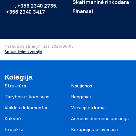
Skaitmeninė rinkodara
.mt
, +356 2340 2735,
Finansai
+356 2340 3417
Paskutinis atnaujinimas: 2025-06-05
Spausdinimo versija
Kolegija
Struktūra
Naujienos
Tarybos ir komisijos
Renginiai
Veiklos dokumentai
Viešieji pirkimai
Kokybė
Asmens duomenų apsauga
Projektai
Korupcijos prevencija