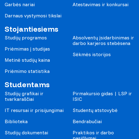
Garbės nariai
Atestavimas ir konkursai
Darnaus vystymosi tikslai
Stojantiesiems
Studijų programos
Absolventų įsidarbinimas ir
darbo karjeros stebėsena
Priėmimas į studijas
Sėkmės istorijos
Metinė studijų kaina
Priėmimo statistika
Studentams
Studijų grafikai ir
Pirmakursio gidas | LSP ir
tvarkaraščiai
ISIC
IT resursai ir prisijungimai
Studentų atstovybė
Biblioteka
Bendrabučiai
Studijų dokumentai
Praktikos ir darbo
pasiūlymai