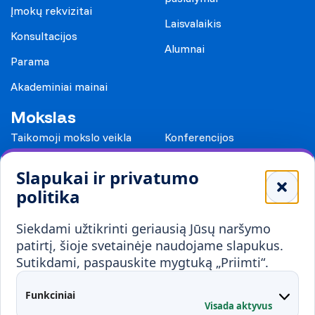
Įmokų rekvizitai
Laisvalaikis
Konsultacijos
Alumnai
Parama
Akademiniai mainai
Mokslas
Taikomoji mokslo veikla
Konferencijos
Leidiniai
Slapukai ir privatumo
Mokykloms
politika
Visuomenei ir verslui
Siekdami užtikrinti geriausią Jūsų naršymo
Mokymai ir konsultavimas
Karjera
patirtį, šioje svetainėje naudojame slapukus.
Sutikdami, paspauskite mygtuką „Priimti“.
Partnerystės
Kontaktai
Funkciniai
Visada aktyvus