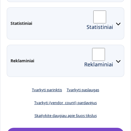
Administracija
Studentų atstovybė
Fakultetai
Rekvizitai
Statistiniai
Statistiniai
Prisijungimai
Moodle
El. paštas
EDINA
Pasirengimas ekstremaliai
Reklaminiai
Reklaminiai
situacijai
Tvarkyti parinktis
Tvarkyti paslaugas
Tvarkyti {vendor_count} pardavėjus
Skaitykite daugiau apie šiuos tikslus