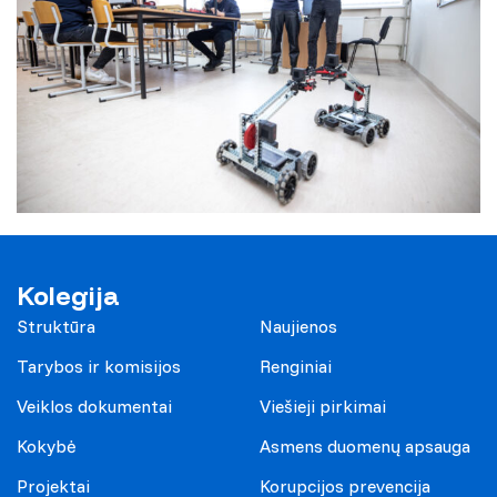
Kolegija
Struktūra
Naujienos
Tarybos ir komisijos
Renginiai
Veiklos dokumentai
Viešieji pirkimai
Kokybė
Asmens duomenų apsauga
Projektai
Korupcijos prevencija