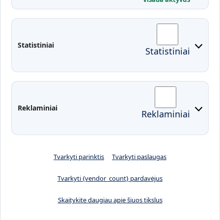
Administracija
Studentų atstovybė
Fakultetai
Rekvizitai
Statistiniai
Statistiniai
Prisijungimai
Moodle
El. paštas
EDINA
Pasirengimas ekstremaliai
Reklaminiai
Reklaminiai
situacijai
Tvarkyti parinktis
Tvarkyti paslaugas
Tvarkyti {vendor_count} pardavėjus
Skaitykite daugiau apie šiuos tikslus