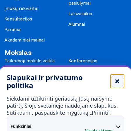
pasiūlymai
Įmokų rekvizitai
Laisvalaikis
Konsultacijos
Alumnai
Parama
Akademiniai mainai
Mokslas
Taikomoji mokslo veikla
Konferencijos
Leidiniai
Slapukai ir privatumo
Mokykloms
politika
Visuomenei ir verslui
Siekdami užtikrinti geriausią Jūsų naršymo
Mokymai ir konsultavimas
Karjera
patirtį, šioje svetainėje naudojame slapukus.
Sutikdami, paspauskite mygtuką „Priimti“.
Partnerystės
Kontaktai
Funkciniai
Visada aktyvus