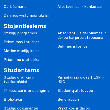
Garbės nariai
Atestavimas ir konkursai
Darnaus vystymosi tikslai
Stojantiesiems
Studijų programos
Absolventų įsidarbinimas ir
darbo karjeros stebėsena
Priėmimas į studijas
Sėkmės istorijos
Metinė studijų kaina
Priėmimo statistika
Studentams
Studijų grafikai ir
Pirmakursio gidas | LSP ir
tvarkaraščiai
ISIC
IT resursai ir prisijungimai
Studentų atstovybė
Biblioteka
Bendrabučiai
Studijų dokumentai
Praktikos ir darbo