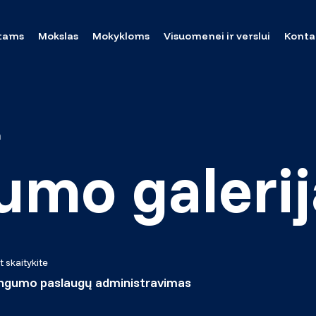
tams
Mokslas
Mokykloms
Visuomenei ir verslui
Konta
a
umo galerij
t skaitykite
ngumo paslaugų administravimas