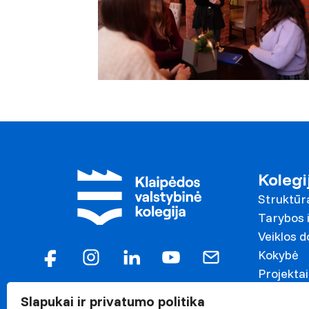
Kolegi
Struktūr
Tarybos i
Veiklos 
Kokybė
Projektai
Garbės n
Slapukai ir privatumo politika