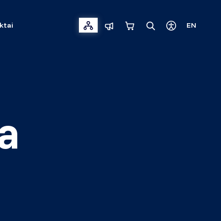
ktai
EN
a