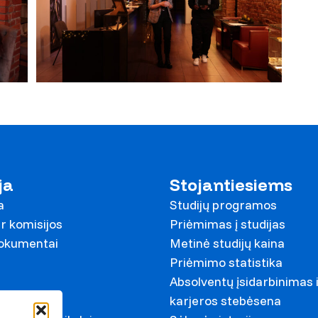
ja
Stojantiesiems
a
Studijų programos
r komisijos
Priėmimas į studijas
dokumentai
Metinė studijų kaina
Priėmimo statistika
Absolventų įsidarbinimas 
ariai
karjeros stebėsena