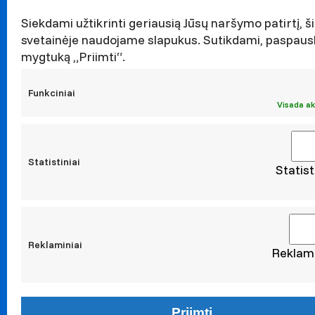
Darnaus v
Naujieno
Siekdami užtikrinti geriausią Jūsų naršymo patirtį, ši
svetainėje naudojame slapukus. Sutikdami, paspaus
Renginiai
mygtuką „Priimti“.
Viešieji p
Asmens 
Funkciniai
Korupcijo
Visada ak
Atestavi
Statistiniai
Statist
Moksl
Taikomoji
Leidiniai
Konferen
Reklaminiai
Reklami
Konta
Administ
Fakulteta
Priimti
Sukurta