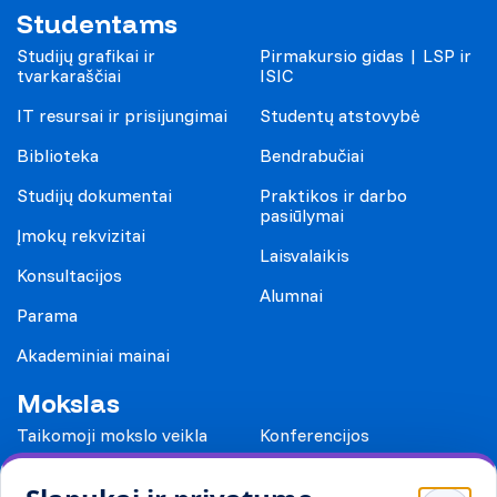
Studentams
Studijų grafikai ir
Pirmakursio gidas | LSP ir
tvarkaraščiai
ISIC
IT resursai ir prisijungimai
Studentų atstovybė
Biblioteka
Bendrabučiai
Studijų dokumentai
Praktikos ir darbo
pasiūlymai
Įmokų rekvizitai
Laisvalaikis
Konsultacijos
Alumnai
Parama
Akademiniai mainai
Mokslas
Taikomoji mokslo veikla
Konferencijos
Leidiniai