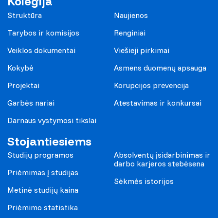
Kolegija
Struktūra
Naujienos
Tarybos ir komisijos
Renginiai
Veiklos dokumentai
Viešieji pirkimai
Kokybė
Asmens duomenų apsauga
Projektai
Korupcijos prevencija
Garbės nariai
Atestavimas ir konkursai
Darnaus vystymosi tikslai
Stojantiesiems
Studijų programos
Absolventų įsidarbinimas ir
darbo karjeros stebėsena
Priėmimas į studijas
Sėkmės istorijos
Metinė studijų kaina
Priėmimo statistika