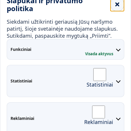
Slapukai ir privatumo
Mokykloms
politika
Visuomenei ir verslui
Siekdami užtikrinti geriausią Jūsų naršymo
Mokymai ir konsultavimas
Karjera
patirtį, šioje svetainėje naudojame slapukus.
Sutikdami, paspauskite mygtuką „Priimti“.
Partnerystės
Kontaktai
Funkciniai
Visada aktyvus
Administracija
Studentų atstovybė
Fakultetai
Rekvizitai
Statistiniai
Statistiniai
Prisijungimai
Moodle
El. paštas
EDINA
Pasirengimas ekstremaliai
Reklaminiai
Reklaminiai
situacijai