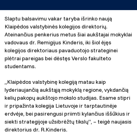
Slaptu balsavimu vakar taryba išrinko naują
Klaipėdos valstybinės kolegijos direktorių.
Ateinančius penkerius metus šiai aukštajai mokyklai
vadovaus dr. Remigijus Kinderis, iki šiol ėjęs
kolegijos direktoriaus pavaduotojo strateginei
plėtrai pareigas bei dėstęs Verslo fakulteto
studentams.
„Klaipėdos valstybinę kolegiją matau kaip
lyderiaujančią aukštąją mokyklą regione, vykdančią
kelių pakopų aukštojo mokslo studijas. Esame stipri
ir pripažinta kolegija Lietuvoje ir tarptautinėje
erdvėje, bei pasirengusi priimti kylančius iššūkius ir
siekti strategijoje užsibrėžtų tikslų“, – teigė naujasis
direktorius dr. R.Kinderis.