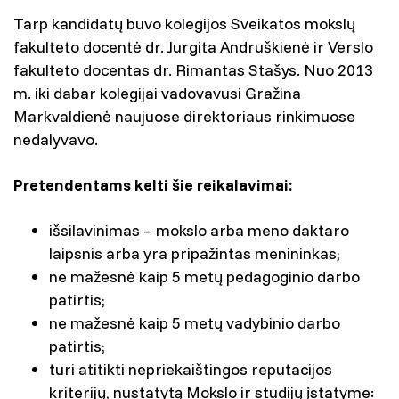
Tarp kandidatų buvo kolegijos Sveikatos mokslų
fakulteto docentė dr. Jurgita Andruškienė ir Verslo
fakulteto docentas dr. Rimantas Stašys. Nuo 2013
m. iki dabar kolegijai vadovavusi Gražina
Markvaldienė naujuose direktoriaus rinkimuose
nedalyvavo.
Pretendentams kelti šie reikalavimai:
išsilavinimas – mokslo arba meno daktaro
laipsnis arba yra pripažintas menininkas;
ne mažesnė kaip 5 metų pedagoginio darbo
patirtis;
ne mažesnė kaip 5 metų vadybinio darbo
patirtis;
turi atitikti nepriekaištingos reputacijos
kriterijų, nustatytą Mokslo ir studijų įstatyme: