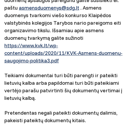
duomenų apsaugos pareigūnu galite susisiekti el.
paštu
asmensduomenys@sdg.lt
. Asmens
duomenys tvarkomi viešo konkurso Klaipėdos
valstybinės kolegijos Tarybos nario pareigoms eiti
organizavimo tikslu. Išsamiau apie asmens
duomenų tvarkymą galite sužinoti
https://www.kvk.lt/wp-
content/uploads/2020/11/KVK-Asmens-duomenų-
saugojimo-politika3.pdf
Teikiami dokumentai turi būti parengti ir pateikti
lietuvių kalba arba papildomai turi būti pateikiami
vertėjo parašu patvirtinti šių dokumentų vertimai į
lietuvių kalbą.
Pretendentas negali pateikti dokumentų dalimis,
pakeisti pateiktų dokumentų kitais.