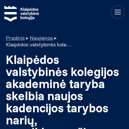
Pradinis
▸
Naujienos
▸
Klaipėdos valstybinės kolegijos akademinė taryba skelbia naujos kadencijos tarybos narių, nepriklausančių kolegijos personalui ir studentams, rinkimus
Klaipėdos
valstybinės kolegijos
akademinė taryba
skelbia naujos
kadencijos tarybos
narių,