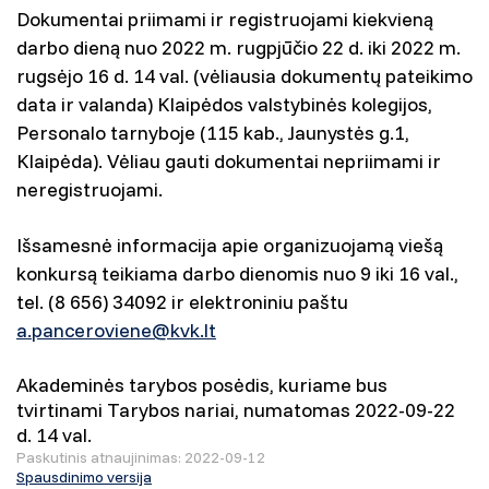
Dokumentai priimami ir registruojami kiekvieną
darbo dieną nuo 2022 m. rugpjūčio 22 d. iki 2022 m.
rugsėjo 16 d. 14 val. (vėliausia dokumentų pateikimo
data ir valanda) Klaipėdos valstybinės kolegijos,
Personalo tarnyboje (115 kab., Jaunystės g.1,
Klaipėda). Vėliau gauti dokumentai nepriimami ir
neregistruojami.
Išsamesnė informacija apie organizuojamą viešą
konkursą teikiama darbo dienomis nuo 9 iki 16 val.,
tel. (8 656) 34092 ir elektroniniu paštu
a.panceroviene@kvk.lt
Akademinės tarybos posėdis, kuriame bus
tvirtinami Tarybos nariai, numatomas 2022-09-22
d. 14 val.
Paskutinis atnaujinimas: 2022-09-12
Spausdinimo versija