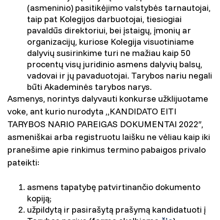
(asmeninio) pasitikėjimo valstybės tarnautojai,
taip pat Kolegijos darbuotojai, tiesiogiai
pavaldūs direktoriui, bei įstaigų, įmonių ar
organizacijų, kuriose Kolegija visuotiniame
dalyvių susirinkime turi ne mažiau kaip 50
procentų visų juridinio asmens dalyvių balsų,
vadovai ir jų pavaduotojai. Tarybos nariu negali
būti Akademinės tarybos narys.
Asmenys, norintys dalyvauti konkurse užklijuotame
voke, ant kurio nurodyta „KANDIDATO EITI
TARYBOS NARIO PAREIGAS DOKUMENTAI 2022″,
asmeniškai arba registruotu laišku ne vėliau kaip iki
pranešime apie rinkimus termino pabaigos privalo
pateikti:
asmens tapatybę patvirtinančio dokumento
kopiją;
užpildytą ir pasirašytą prašymą kandidatuoti į