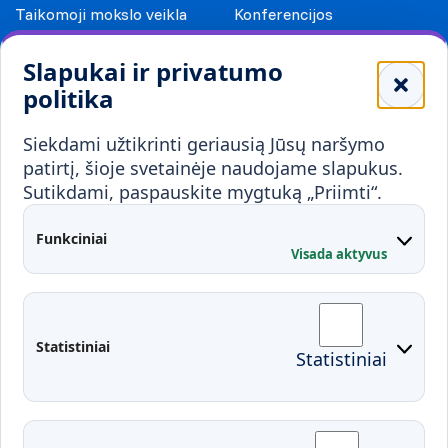
Taikomoji mokslo veikla
Konferencijos
Leidiniai
Slapukai ir privatumo
Mokykloms
politika
Visuomenei ir verslui
Siekdami užtikrinti geriausią Jūsų naršymo
Mokymai ir konsultavimas
Karjera
patirtį, šioje svetainėje naudojame slapukus.
Sutikdami, paspauskite mygtuką „Priimti“.
Partnerystės
Kontaktai
Funkciniai
Visada aktyvus
Administracija
Studentų atstovybė
Fakultetai
Rekvizitai
Statistiniai
Statistiniai
Prisijungimai
Moodle
El. paštas
EDINA