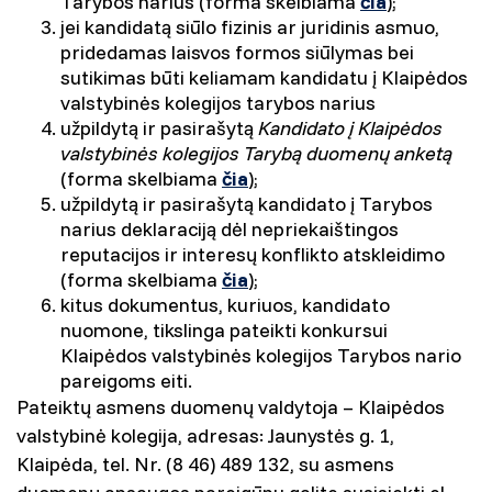
Tarybos narius (forma skelbiama
čia
);
jei kandidatą siūlo fizinis ar juridinis asmuo,
pridedamas laisvos formos siūlymas bei
sutikimas būti keliamam kandidatu į Klaipėdos
valstybinės kolegijos tarybos narius
užpildytą ir pasirašytą
Kandidato į Klaipėdos
valstybinės kolegijos Tarybą duomenų anketą
(forma skelbiama
čia
);
užpildytą ir pasirašytą kandidato į Tarybos
narius deklaraciją dėl nepriekaištingos
reputacijos ir interesų konflikto atskleidimo
(forma skelbiama
čia
);
kitus dokumentus, kuriuos, kandidato
nuomone, tikslinga pateikti konkursui
Klaipėdos valstybinės kolegijos Tarybos nario
pareigoms eiti.
Pateiktų asmens duomenų valdytoja – Klaipėdos
valstybinė kolegija, adresas: Jaunystės g. 1,
Klaipėda, tel. Nr. (8 46) 489 132, su asmens