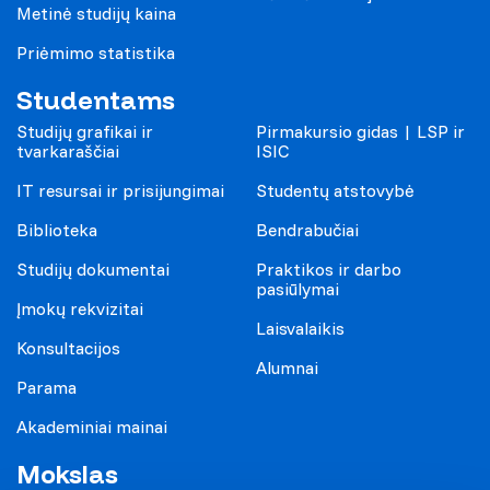
Metinė studijų kaina
Priėmimo statistika
Studentams
Studijų grafikai ir
Pirmakursio gidas | LSP ir
tvarkaraščiai
ISIC
IT resursai ir prisijungimai
Studentų atstovybė
Biblioteka
Bendrabučiai
Studijų dokumentai
Praktikos ir darbo
pasiūlymai
Įmokų rekvizitai
Laisvalaikis
Konsultacijos
Alumnai
Parama
Akademiniai mainai
Mokslas