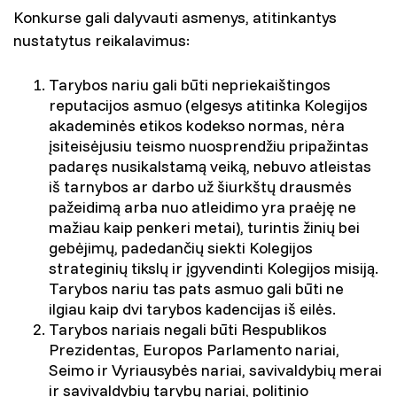
Konkurse gali dalyvauti asmenys, atitinkantys
nustatytus reikalavimus:
Tarybos nariu gali būti nepriekaištingos
reputacijos asmuo (elgesys atitinka Kolegijos
akademinės etikos kodekso normas, nėra
įsiteisėjusiu teismo nuosprendžiu pripažintas
padaręs nusikalstamą veiką, nebuvo atleistas
iš tarnybos ar darbo už šiurkštų drausmės
pažeidimą arba nuo atleidimo yra praėję ne
mažiau kaip penkeri metai), turintis žinių bei
gebėjimų, padedančių siekti Kolegijos
strateginių tikslų ir įgyvendinti Kolegijos misiją.
Tarybos nariu tas pats asmuo gali būti ne
ilgiau kaip dvi tarybos kadencijas iš eilės.
Tarybos nariais negali būti Respublikos
Prezidentas, Europos Parlamento nariai,
Seimo ir Vyriausybės nariai, savivaldybių merai
ir savivaldybių tarybų nariai, politinio