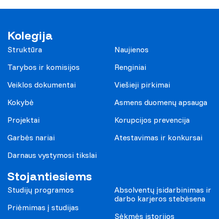
Kolegija
Struktūra
Naujienos
Tarybos ir komisijos
Renginiai
Veiklos dokumentai
Viešieji pirkimai
Kokybė
Asmens duomenų apsauga
Projektai
Korupcijos prevencija
Garbės nariai
Atestavimas ir konkursai
Darnaus vystymosi tikslai
Stojantiesiems
Studijų programos
Absolventų įsidarbinimas ir
darbo karjeros stebėsena
Priėmimas į studijas
Sėkmės istorijos