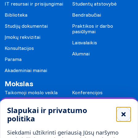
IT resursai ir prisijungimai
Studentų atstovybė
Biblioteka
Bendrabučiai
Studijų dokumentai
Praktikos ir darbo
pasiūlymai
Įmokų rekvizitai
Laisvalaikis
Konsultacijos
Alumnai
Parama
Akademiniai mainai
Mokslas
Taikomoji mokslo veikla
Konferencijos
Leidiniai
Slapukai ir privatumo
Mokykloms
politika
Visuomenei ir verslui
Siekdami užtikrinti geriausią Jūsų naršymo
Mokymai ir konsultavimas
Karjera