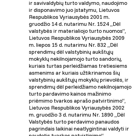
ir savivaldybių turto valdymo, naudojimo
ir disponavimo juo įstatymu, Lietuvos
Respublikos Vyriausybės 2001 m.
gruodžio 14 d. nutarimu Nr. 1524 „Dėl
valstybės ir materialiojo turto nuomos“,
Lietuvos Respublikos Vyriausybės 2009
m. liepos 15 d. nutarimu Nr. 832 „Dėl
sprendimų dėl valstybinių aukštųjų
mokyklų nekilnojamojo turto sandorių,
kuriais turtas perleidžiamas tretiesiems
asmenims ar kuriais užtikrinamos šių
valstybinių aukštųjų mokyklų prievolės, ir
sprendimų dėl perleidžiamo nekilnojamojo
turto pardavimo kainos mažinimo
priėmimo tvarkos aprašo patvirtinimo“,
Lietuvos Respublikos Vyriausybės 2002
m. gruodžio 3 d. nutarimu Nr. 1890 „Dėl
Valstybės turto perdavimo panaudos
pagrindais laikinai neatlygintinai valdyti ir
naudotis tvarkos patvirtinimo“.