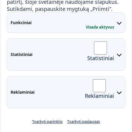
patirtį, šioje svetainėje naudojame slapukus.
Sutikdami, paspauskite mygtuką „Priimti“.
Partnerystės
Kontaktai
Funkciniai
Visada aktyvus
Administracija
Studentų atstovybė
Fakultetai
Rekvizitai
Statistiniai
Statistiniai
Prisijungimai
Moodle
El. paštas
EDINA
Pasirengimas ekstremaliai
Reklaminiai
Reklaminiai
situacijai
Tvarkyti parinktis
Tvarkyti paslaugas