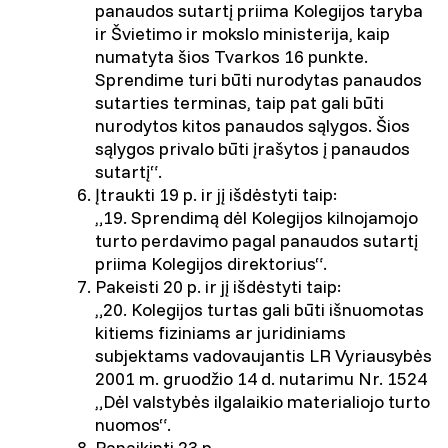
panaudos sutartį priima Kolegijos taryba
ir Švietimo ir mokslo ministerija, kaip
numatyta šios Tvarkos 16 punkte.
Sprendime turi būti nurodytas panaudos
sutarties terminas, taip pat gali būti
nurodytos kitos panaudos sąlygos. Šios
sąlygos privalo būti įrašytos į panaudos
sutartį“.
Įtraukti 19 p. ir jį išdėstyti taip:
„19. Sprendimą dėl Kolegijos kilnojamojo
turto perdavimo pagal panaudos sutartį
priima Kolegijos direktorius“.
Pakeisti 20 p. ir jį išdėstyti taip:
„20. Kolegijos turtas gali būti išnuomotas
kitiems fiziniams ar juridiniams
subjektams vadovaujantis LR Vyriausybės
2001 m. gruodžio 14 d. nutarimu Nr. 1524
„Dėl valstybės ilgalaikio materialiojo turto
nuomos“.
Panaikinti 23 p.