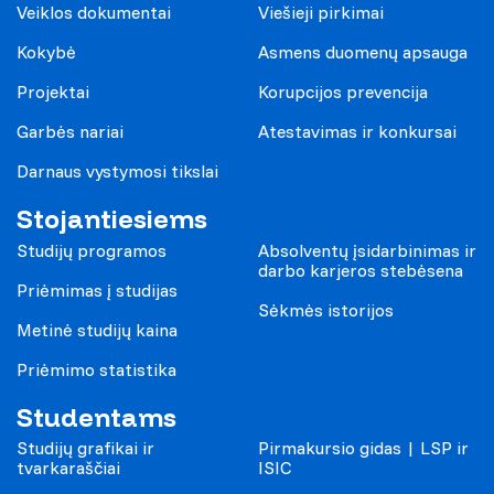
Veiklos dokumentai
Viešieji pirkimai
Kokybė
Asmens duomenų apsauga
Projektai
Korupcijos prevencija
Garbės nariai
Atestavimas ir konkursai
Darnaus vystymosi tikslai
Stojantiesiems
Studijų programos
Absolventų įsidarbinimas ir
darbo karjeros stebėsena
Priėmimas į studijas
Sėkmės istorijos
Metinė studijų kaina
Priėmimo statistika
Studentams
Studijų grafikai ir
Pirmakursio gidas | LSP ir
tvarkaraščiai
ISIC