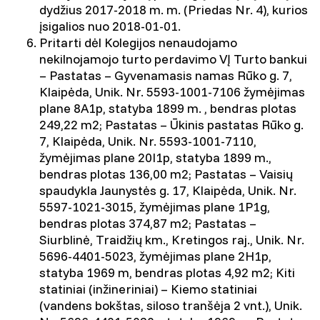
dydžius 2017-2018 m. m. (Priedas Nr. 4), kurios
įsigalios nuo 2018-01-01.
Pritarti dėl Kolegijos nenaudojamo
nekilnojamojo turto perdavimo VĮ Turto bankui
– Pastatas – Gyvenamasis namas Rūko g. 7,
Klaipėda, Unik. Nr. 5593-1001-7106 žymėjimas
plane 8A1p, statyba 1899 m. , bendras plotas
249,22 m2; Pastatas – Ūkinis pastatas Rūko g.
7, Klaipėda, Unik. Nr. 5593-1001-7110,
žymėjimas plane 20I1p, statyba 1899 m.,
bendras plotas 136,00 m2; Pastatas – Vaisių
spaudykla Jaunystės g. 17, Klaipėda, Unik. Nr.
5597-1021-3015, žymėjimas plane 1P1g,
bendras plotas 374,87 m2; Pastatas –
Siurblinė, Traidžių km., Kretingos raj., Unik. Nr.
5696-4401-5023, žymėjimas plane 2H1p,
statyba 1969 m, bendras plotas 4,92 m2; Kiti
statiniai (inžineriniai) – Kiemo statiniai
(vandens bokštas, siloso tranšėja 2 vnt.), Unik.