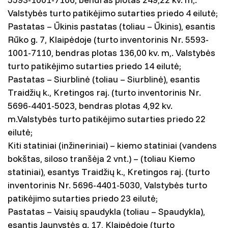
Valstybės turto patikėjimo sutarties priedo 4 eilutė;
Pastatas – Ūkinis pastatas (toliau – Ūkinis), esantis
Rūko g. 7, Klaipėdoje (turto inventorinis Nr. 5593-
1001-7110, bendras plotas 136,00 kv. m,. Valstybės
turto patikėjimo sutarties priedo 14 eilutė;
Pastatas – Siurblinė (toliau – Siurblinė), esantis
Traidžių k., Kretingos raj. (turto inventorinis Nr.
5696-4401-5023, bendras plotas 4,92 kv.
m.Valstybės turto patikėjimo sutarties priedo 22
eilutė;
Kiti statiniai (inžineriniai) – kiemo statiniai (vandens
bokštas, siloso tranšėja 2 vnt.) – (toliau Kiemo
statiniai), esantys Traidžių k., Kretingos raj. (turto
inventorinis Nr. 5696-4401-5030, Valstybės turto
patikėjimo sutarties priedo 23 eilutė;
Pastatas – Vaisių spaudykla (toliau – Spaudykla),
esantis Jaunystės g. 17, Klaipėdoje (turto