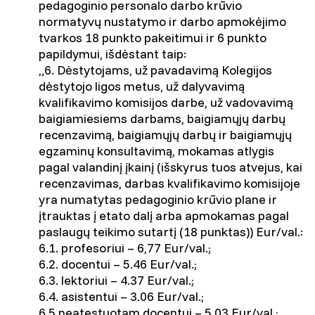
pedagoginio personalo darbo krūvio
normatyvų nustatymo ir darbo apmokėjimo
tvarkos 18 punkto pakeitimui ir 6 punkto
papildymui, išdėstant taip:
„6. Dėstytojams, už pavadavimą Kolegijos
dėstytojo ligos metus, už dalyvavimą
kvalifikavimo komisijos darbe, už vadovavimą
baigiamiesiems darbams, baigiamųjų darbų
recenzavimą, baigiamųjų darbų ir baigiamųjų
egzaminų konsultavimą, mokamas atlygis
pagal valandinį įkainį (išskyrus tuos atvejus, kai
recenzavimas, darbas kvalifikavimo komisijoje
yra numatytas pedagoginio krūvio plane ir
įtrauktas į etato dalį arba apmokamas pagal
paslaugų teikimo sutartį (18 punktas)) Eur/val.:
6.1. profesoriui – 6,77 Eur/val.;
6.2. docentui – 5.46 Eur/val.;
6.3. lektoriui – 4.37 Eur/val.;
6.4. asistentui – 3.06 Eur/val.;
6.5 neatestuotam docentui – 5.03 Eur/val.;