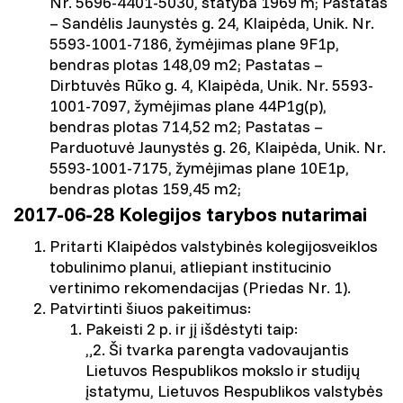
Nr. 5696-4401-5030, statyba 1969 m; Pastatas
– Sandėlis Jaunystės g. 24, Klaipėda, Unik. Nr.
5593-1001-7186, žymėjimas plane 9F1p,
bendras plotas 148,09 m2; Pastatas –
Dirbtuvės Rūko g. 4, Klaipėda, Unik. Nr. 5593-
1001-7097, žymėjimas plane 44P1g(p),
bendras plotas 714,52 m2; Pastatas –
Parduotuvė Jaunystės g. 26, Klaipėda, Unik. Nr.
5593-1001-7175, žymėjimas plane 10E1p,
bendras plotas 159,45 m2;
2017-06-28 Kolegijos tarybos nutarimai
Pritarti Klaipėdos valstybinės kolegijosveiklos
tobulinimo planui, atliepiant institucinio
vertinimo rekomendacijas (Priedas Nr. 1).
Patvirtinti šiuos pakeitimus:
Pakeisti 2 p. ir jį išdėstyti taip:
„2. Ši tvarka parengta vadovaujantis
Lietuvos Respublikos mokslo ir studijų
įstatymu, Lietuvos Respublikos valstybės