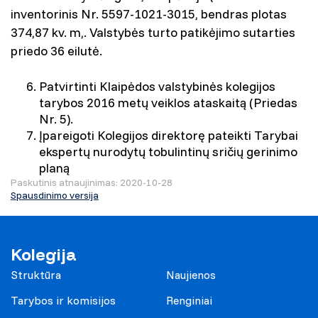
inventorinis Nr. 5597-1021-3015, bendras plotas
374,87 kv. m,. Valstybės turto patikėjimo sutarties
priedo 36 eilutė.
Patvirtinti Klaipėdos valstybinės kolegijos
tarybos 2016 metų veiklos ataskaitą (Priedas
Nr. 5).
Įpareigoti Kolegijos direktorę pateikti Tarybai
ekspertų nurodytų tobulintinų sričių gerinimo
planą
Paskutinis atnaujinimas: 2020-10-28
Spausdinimo versija
Kolegija
Struktūra
Naujienos
Tarybos ir komisijos
Renginiai