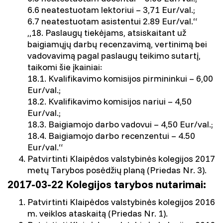
6.6 neatestuotam lektoriui – 3,71 Eur/val.;
6.7 neatestuotam asistentui 2.89 Eur/val.“
„18. Paslaugų tiekėjams, atsiskaitant už
baigiamųjų darbų recenzavimą, vertinimą bei
vadovavimą pagal paslaugų teikimo sutartį,
taikomi šie įkainiai:
18.1. Kvalifikavimo komisijos pirmininkui – 6,00
Eur/val.;
18.2. Kvalifikavimo komisijos nariui – 4,50
Eur/val.;
18.3. Baigiamojo darbo vadovui – 4,50 Eur/val.;
18.4. Baigiamojo darbo recenzentui – 4.50
Eur/val.“
Patvirtinti Klaipėdos valstybinės kolegijos 2017
metų Tarybos posėdžių planą (Priedas Nr. 3).
2017-03-22 Kolegijos tarybos nutarimai:
Patvirtinti Klaipėdos valstybinės kolegijos 2016
m. veiklos ataskaitą (Priedas Nr. 1).