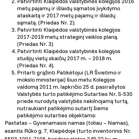
Patvirtinti Klaipėdos valstybinės kolegijos 2016
metų pajamų ir išlaidų sąmatos įvykdymo
ataskaitą ir 2017 metų pajamų ir išlaidų
sąmatą. (Priedas Nr. 2).
Patvirtinti Klaipėdos valstybinės kolegijos
2017-2019 metų strateginį veiklos planą.
(Priedas Nr. 3)
Patvirtinti Klaipėdos valstybinės kolegijos
studijų vietų skaičių 2017 m. – 2018 m.
(Priedas Nr. 4).
Pritarti grąžinti Patikėtojui (LR Švietimo ir
mokslo ministerijai) šiuo metu Kolegijos
valdomą 2011 m. lapkričio 25 d. pasirašytos
Valstybės turto patikėjimo Sutarties Nr. S-530
priede nurodytą valstybės nekilnojamą turtą,
nutraukiant patikėjimo sutartį šiems
patikėjimo sutarties objektams:
Pastatas – Gyvenamasis namas (toliau – Namas),
esantis Rūko g. 7, Klaipėdoje (turto inventorinis Nr.
5593-1001-7106, bendras plotas 249,22 kv. m,.