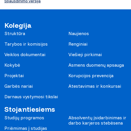
Spausdinimo versija
Kolegija
Struktūra
Naujienos
Tarybos ir komisijos
Renginiai
Veiklos dokumentai
Viešieji pirkimai
Kokybė
Asmens duomenų apsauga
Projektai
Korupcijos prevencija
Garbės nariai
Atestavimas ir konkursai
Darnaus vystymosi tikslai
Stojantiesiems
Studijų programos
Absolventų įsidarbinimas ir
darbo karjeros stebėsena
Priėmimas į studijas