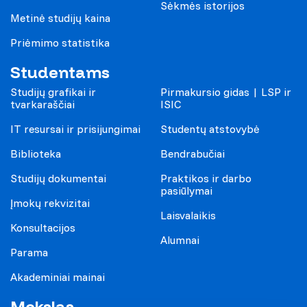
Sėkmės istorijos
Metinė studijų kaina
Priėmimo statistika
Studentams
Studijų grafikai ir
Pirmakursio gidas | LSP ir
tvarkaraščiai
ISIC
IT resursai ir prisijungimai
Studentų atstovybė
Biblioteka
Bendrabučiai
Studijų dokumentai
Praktikos ir darbo
pasiūlymai
Įmokų rekvizitai
Laisvalaikis
Konsultacijos
Alumnai
Parama
Akademiniai mainai
Mokslas