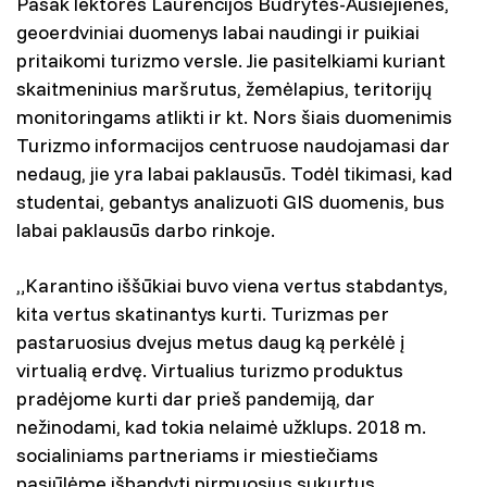
Pasak lektorės Laurencijos Budrytės-Ausiejienės,
geoerdviniai duomenys labai naudingi ir puikiai
pritaikomi turizmo versle. Jie pasitelkiami kuriant
skaitmeninius maršrutus, žemėlapius, teritorijų
monitoringams atlikti ir kt. Nors šiais duomenimis
Turizmo informacijos centruose naudojamasi dar
nedaug, jie yra labai paklausūs. Todėl tikimasi, kad
studentai, gebantys analizuoti GIS duomenis, bus
labai paklausūs darbo rinkoje.
„Karantino iššūkiai buvo viena vertus stabdantys,
kita vertus skatinantys kurti. Turizmas per
pastaruosius dvejus metus daug ką perkėlė į
virtualią erdvę. Virtualius turizmo produktus
pradėjome kurti dar prieš pandemiją, dar
nežinodami, kad tokia nelaimė užklups. 2018 m.
socialiniams partneriams ir miestiečiams
pasiūlėme išbandyti pirmuosius sukurtus