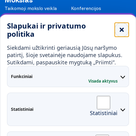
Taikomoji mokslo veikla
Konferencijos
Leidiniai
Slapukai ir privatumo
Mokykloms
politika
Visuomenei ir verslui
Siekdami užtikrinti geriausią Jūsų naršymo
Mokymai ir konsultavimas
Karjera
patirtį, šioje svetainėje naudojame slapukus.
Sutikdami, paspauskite mygtuką „Priimti“.
Partnerystės
Kontaktai
Funkciniai
Visada aktyvus
Administracija
Studentų atstovybė
Fakultetai
Rekvizitai
Statistiniai
Statistiniai
Prisijungimai
Moodle
El. paštas
EDINA