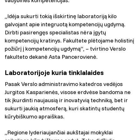
vadybines kompetencijas.
„Idėja sukurti tokią išskirtinę laboratoriją kilo
galvojant apie integruotą kompetencijų ugdymą.
Dirbti pasirengęs specialistas nėra įgytų
kompetencijų kratinys. Fakultete plėtojame holistinį
požiūrį į kompetencijų ugdymą“, – tvirtino Verslo
fakulteto dekanė Asta Pancerovienė.
Laboratorijoje kuria tinklalaides
Pasak Verslo administravimo katedros vedėjos
Jurgitos Kasparienės, visose erdvėse bandoma ne
tik įkurdinti naujausią ir inovatyvią techniką, bet ir
sukurti jaukią atmosferą, kuri skatintų studentų
kūrybiškumo apraiškas.
„Regione lyderiaujančiai aukštajai mokyklai