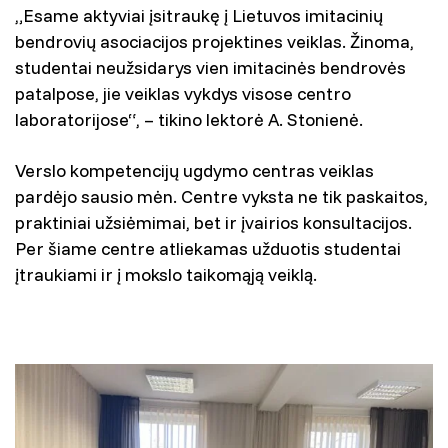
„Esame aktyviai įsitraukę į Lietuvos imitacinių
bendrovių asociacijos projektines veiklas. Žinoma,
studentai neužsidarys vien imitacinės bendrovės
patalpose, jie veiklas vykdys visose centro
laboratorijose“, – tikino lektorė A. Stonienė.
Verslo kompetencijų ugdymo centras veiklas
pardėjo sausio mėn. Centre vyksta ne tik paskaitos,
praktiniai užsiėmimai, bet ir įvairios konsultacijos.
Per šiame centre atliekamas užduotis studentai
įtraukiami ir į mokslo taikomąją veiklą.