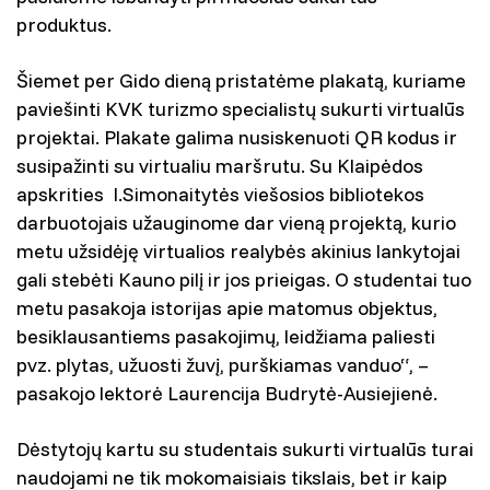
produktus.
Šiemet per Gido dieną pristatėme plakatą, kuriame
paviešinti KVK turizmo specialistų sukurti virtualūs
projektai. Plakate galima nusiskenuoti QR kodus ir
susipažinti su virtualiu maršrutu. Su Klaipėdos
apskrities I.Simonaitytės viešosios bibliotekos
darbuotojais užauginome dar vieną projektą, kurio
metu užsidėję virtualios realybės akinius lankytojai
gali stebėti Kauno pilį ir jos prieigas. O studentai tuo
metu pasakoja istorijas apie matomus objektus,
besiklausantiems pasakojimų, leidžiama paliesti
pvz. plytas, užuosti žuvį, purškiamas vanduo“, –
pasakojo lektorė Laurencija Budrytė-Ausiejienė.
Dėstytojų kartu su studentais sukurti virtualūs turai
naudojami ne tik mokomaisiais tikslais, bet ir kaip