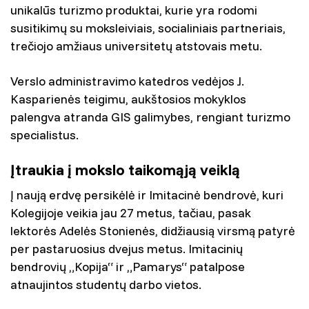
unikalūs turizmo produktai, kurie yra rodomi
susitikimų su moksleiviais, socialiniais partneriais,
trečiojo amžiaus universitetų atstovais metu.
Verslo administravimo katedros vedėjos J.
Kasparienės teigimu, aukštosios mokyklos
palengva atranda GIS galimybes, rengiant turizmo
specialistus.
Įtraukia į mokslo taikomąją veiklą
Į naują erdvę persikėlė ir Imitacinė bendrovė, kuri
Kolegijoje veikia jau 27 metus, tačiau, pasak
lektorės Adelės Stonienės, didžiausią virsmą patyrė
per pastaruosius dvejus metus. Imitacinių
bendrovių „Kopija“ ir „Pamarys“ patalpose
atnaujintos studentų darbo vietos.