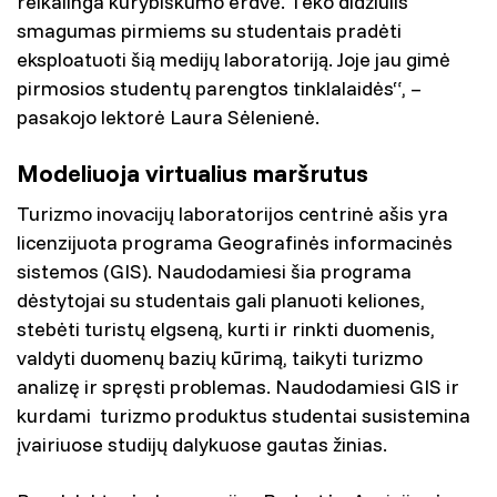
reikalinga kūrybiškumo erdvė. Teko didžiulis
smagumas pirmiems su studentais pradėti
eksploatuoti šią medijų laboratoriją. Joje jau gimė
pirmosios studentų parengtos tinklalaidės“, –
pasakojo lektorė Laura Sėlenienė.
Modeliuoja virtualius maršrutus
Turizmo inovacijų laboratorijos centrinė ašis yra
licenzijuota programa Geografinės informacinės
sistemos (GIS). Naudodamiesi šia programa
dėstytojai su studentais gali planuoti keliones,
stebėti turistų elgseną, kurti ir rinkti duomenis,
valdyti duomenų bazių kūrimą, taikyti turizmo
analizę ir spręsti problemas. Naudodamiesi GIS ir
kurdami turizmo produktus studentai susistemina
įvairiuose studijų dalykuose gautas žinias.