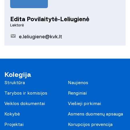
Edita Povilaitytė-Leliugienė
Lektorė
e.leliugiene@kvk.lt
Kolegija
Struktūra
Naujienos
Tarybos ir komisijos
Renginiai
Veiklos dokumentai
Viešieji pirkimai
Kokybė
Asmens duomenų apsauga
Projektai
Korupcijos prevencija