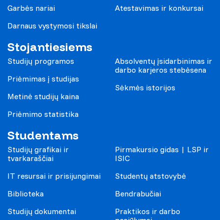
Garbės nariai
Atestavimas ir konkursai
Darnaus vystymosi tikslai
Stojantiesiems
Studijų programos
Absolventų įsidarbinimas ir
darbo karjeros stebėsena
Priėmimas į studijas
Sėkmės istorijos
Metinė studijų kaina
Priėmimo statistika
Studentams
Studijų grafikai ir
Pirmakursio gidas | LSP ir
tvarkaraščiai
ISIC
IT resursai ir prisijungimai
Studentų atstovybė
Biblioteka
Bendrabučiai
Studijų dokumentai
Praktikos ir darbo
pasiūlymai