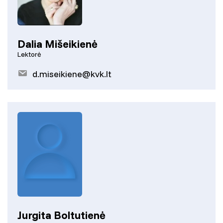
Dalia Mišeikienė
Lektorė
d.miseikiene@kvk.lt
Jurgita Boltutienė