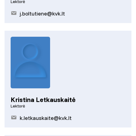
Lektorė
j.boltutiene@kvk.lt
Kristina Letkauskaitė
Lektorė
k.letkauskaite@kvk.lt