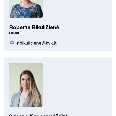
Roberta Bikuličienė
Lektorė
r.bikuliciene@kvk.lt