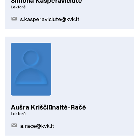
Simona Kasperavičiūtė
Lektorė
s.kasperaviciute@kvk.lt
Aušra Kriščiūnaitė-Račė
Lektorė
a.race@kvk.lt