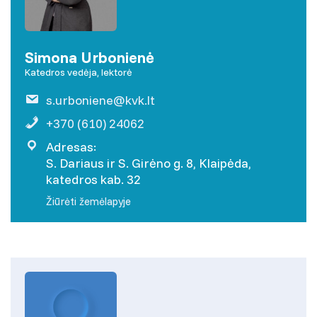
Simona Urbonienė
Katedros vedėja, lektorė
s.urboniene@kvk.lt
+370 (610) 24062
Adresas:
S. Dariaus ir S. Girėno g. 8, Klaipėda,
katedros kab. 32
Žiūrėti žemėlapyje