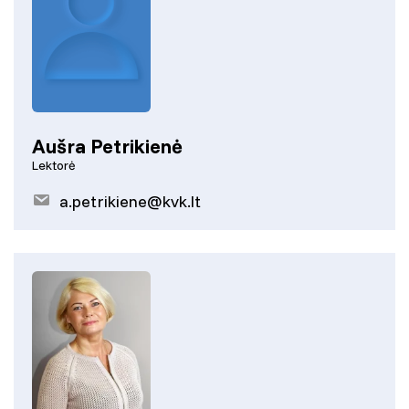
Aušra Petrikienė
Lektorė
a.petrikiene@kvk.lt