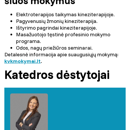
šiuos mokymus
Elektroterapijos taikymas kineziterapijoje.
Pagyvenusių žmonių kineziterapija.
Ištyrimo pagrindai kineziterapijoje.
Masažuotojo tęstinė profesinio mokymo
programa.
Odos, nagų priežiūros seminarai.
Detalesnė informacija apie suaugusiųjų mokymą:
kvkmokymai.lt
.
Katedros dėstytojai