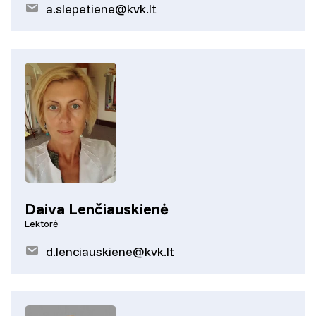
a.slepetiene@kvk.lt
Daiva Lenčiauskienė
Lektorė
d.lenciauskiene@kvk.lt