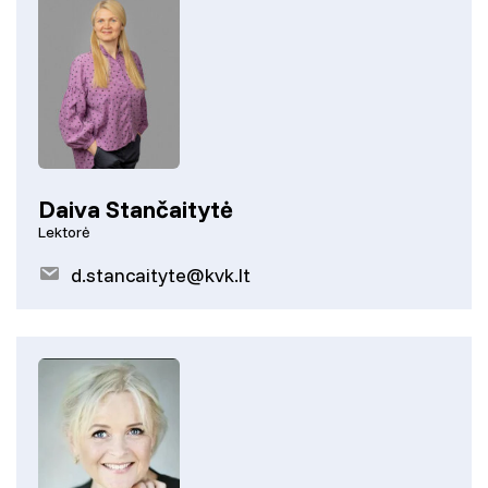
Daiva Stančaitytė
Lektorė
d.stancaityte@kvk.lt