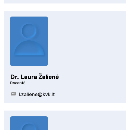
Dr. Laura Žalienė
Docentė
l.zaliene@kvk.lt