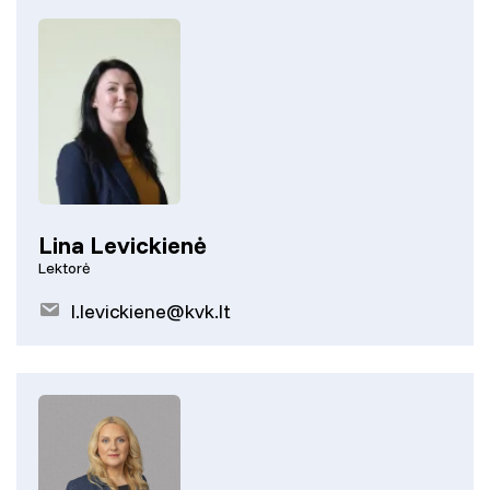
Lina Levickienė
Lektorė
l.levickiene@kvk.lt