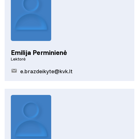
Emilija Perminienė
Lektorė
e.brazdeikyte@kvk.lt