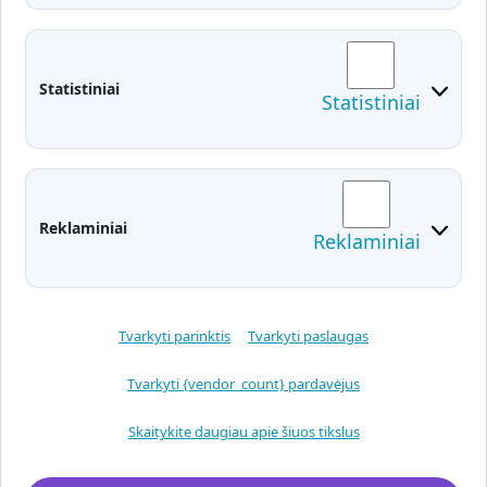
Administracija
Studentų atstovybė
Fakultetai
Rekvizitai
Statistiniai
Statistiniai
Prisijungimai
Moodle
El. paštas
EDINA
Pasirengimas ekstremaliai
Reklaminiai
Reklaminiai
situacijai
Tvarkyti parinktis
Tvarkyti paslaugas
Tvarkyti {vendor_count} pardavėjus
Skaitykite daugiau apie šiuos tikslus