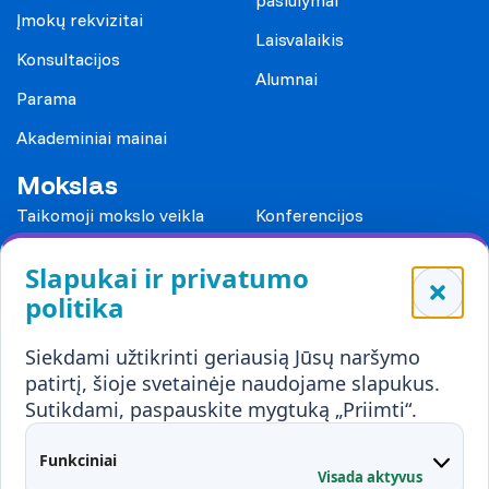
Įmokų rekvizitai
Laisvalaikis
Konsultacijos
Alumnai
Parama
Akademiniai mainai
Mokslas
Taikomoji mokslo veikla
Konferencijos
Leidiniai
Slapukai ir privatumo
Mokykloms
politika
Visuomenei ir verslui
Siekdami užtikrinti geriausią Jūsų naršymo
Mokymai ir konsultavimas
Karjera
patirtį, šioje svetainėje naudojame slapukus.
Sutikdami, paspauskite mygtuką „Priimti“.
Partnerystės
Kontaktai
Funkciniai
Visada aktyvus