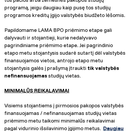
programą, jeigu daugiau kaip pusę tos studijų
programos kreditų įgijo valstybės biudžeto lėšomis.
Papildomame LAMA BPO priėmimo etape gali
dalyvauti ir stojantieji, kurie nedalyvavo
pagrindiniame priėmimo etape. Jei pagrindinio
etapo metu stojantysis sudarė sutartį dėl valstybės
finansuojamos vietos, antrojo etapo metu
stojantysis galės į prašymą įtraukti
tik valstybės
nefinansuojamas
studijų vietas.
MINIMALŪS REIKALAVIMAI
Visiems stojantiems į pirmosios pakopos valstybės
finansuojamas / nefinansuojamas studijų vietas
priėmimo metu taikomi minimalūs reikalavimai
pagal vidurinio išsilavinimo įgijimo metus.
Daugiau