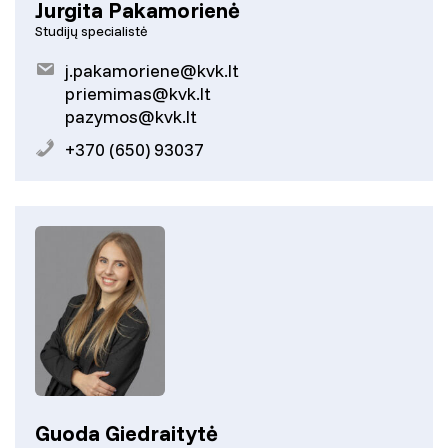
Jurgita Pakamorienė
Studijų specialistė
j.pakamoriene@kvk.lt
priemimas@kvk.lt
pazymos@kvk.lt
+370 (650) 93037
Guoda Giedraitytė