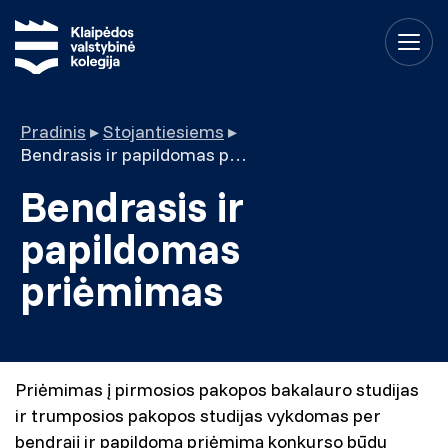
Pradinis
▸
Stojantiesiems
▸
Bendrasis ir papildomas priėmimas
Bendrasis ir
papildomas
priėmimas
Priėmimas į pirmosios pakopos bakalauro studijas
ir trumposios pakopos studijas vykdomas per
bendrąjį ir papildomą priėmimą konkurso būdu