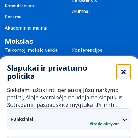
Laisvalaikis
Konsultacijos
Alumnai
Parama
Akademiniai mainai
Mokslas
Taikomoji mokslo veikla
Konferencijos
Leidiniai
Slapukai ir privatumo
Mokykloms
politika
Visuomenei ir verslui
Siekdami užtikrinti geriausią Jūsų naršymo
Mokymai ir konsultavimas
Karjera
patirtį, šioje svetainėje naudojame slapukus.
Sutikdami, paspauskite mygtuką „Priimti“.
Partnerystės
Kontaktai
Funkciniai
Visada aktyvus
Administracija
Studentų atstovybė