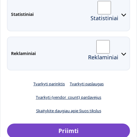
Fakultetai
Rekvizitai
Statistiniai
Statistiniai
Prisijungimai
Moodle
El. paštas
EDINA
Pasirengimas ekstremaliai
Reklaminiai
Reklaminiai
situacijai
Tvarkyti parinktis
Tvarkyti paslaugas
Tvarkyti {vendor_count} pardavėjus
Skaitykite daugiau apie šiuos tikslus
Priimti