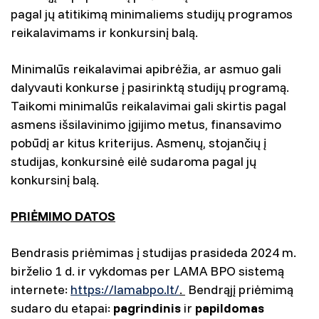
pagal jų atitikimą minimaliems studijų programos
reikalavimams ir konkursinį balą.
Minimalūs reikalavimai apibrėžia, ar asmuo gali
dalyvauti konkurse į pasirinktą studijų programą.
Taikomi minimalūs reikalavimai gali skirtis pagal
asmens išsilavinimo įgijimo metus, finansavimo
pobūdį ar kitus kriterijus. Asmenų, stojančių į
studijas, konkursinė eilė sudaroma pagal jų
konkursinį balą.
PRIĖMIMO DATOS
Bendrasis priėmimas į studijas prasideda 2024 m.
birželio 1 d. ir vykdomas per LAMA BPO sistemą
internete:
https://lamabpo.lt/
.
Bendrąjį priėmimą
sudaro du etapai:
pagrindinis
ir
papildomas