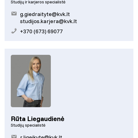
Studijų ir karjeros specialistė
g.giedraityte@kvk.lt
studijos.karjera@kvk.lt
+370 (673) 69077
Rūta Liegaudienė
Studijų specialistė
r.ligeikyte@kvk.lt