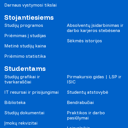
Darnaus vystymosi tikslai
Stojantiesiems
Studijų programos
Absolventų įsidarbinimas ir
darbo karjeros stebėsena
Priėmimas į studijas
Sėkmės istorijos
Metinė studijų kaina
Priėmimo statistika
Studentams
Studijų grafikai ir
Pirmakursio gidas | LSP ir
tvarkaraščiai
ISIC
IT resursai ir prisijungimai
Studentų atstovybė
Biblioteka
Bendrabučiai
Studijų dokumentai
Praktikos ir darbo
pasiūlymai
Įmokų rekvizitai