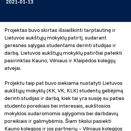
2021-01-13
Projektas buvo skirtas išsiaiškinti tarptautinę ir
Lietuvos aukštųjų mokyklų patirtį, sudarant
geresnes sąlygas studentams derinti studijas ir
darbą. Lietuvos aukštųjų mokyklų patirčiai pateikti
pasirinktas Kauno, Vilniaus ir Klaipėdos kolegijų
atvejai.
Projektu taip pat buvo siekiama nustatyti Lietuvos
aukštųjų mokyklų (KK, VK, KLK) studentų gebėjimą
derinti studijas ir darbą, kiek tai yra susiję su paties
studento poreikiais bei interesais, aukštosios
mokyklos sudaromomis sąlygomis bei darbdavių
poreikiais ir galimybėmis. Šiam tikslui pasiekti
Kauno kolegijos ir jos partnerių – Vilniaus kolegijos