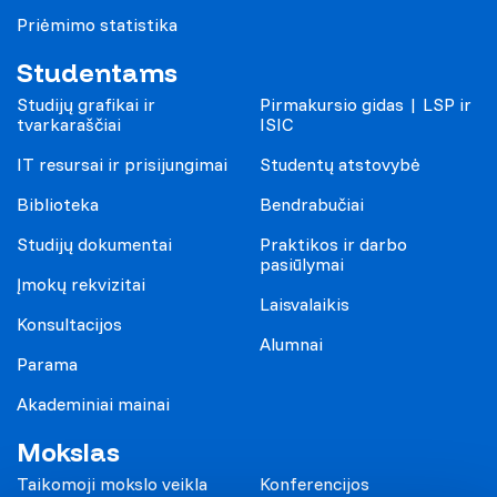
Priėmimo statistika
Studentams
Studijų grafikai ir
Pirmakursio gidas | LSP ir
tvarkaraščiai
ISIC
IT resursai ir prisijungimai
Studentų atstovybė
Biblioteka
Bendrabučiai
Studijų dokumentai
Praktikos ir darbo
pasiūlymai
Įmokų rekvizitai
Laisvalaikis
Konsultacijos
Alumnai
Parama
Akademiniai mainai
Mokslas
Taikomoji mokslo veikla
Konferencijos