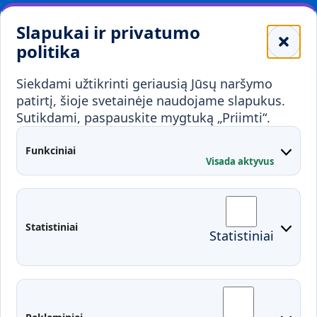
Leidiniai
Slapukai ir privatumo
Mokykloms
politika
Visuomenei ir verslui
Siekdami užtikrinti geriausią Jūsų naršymo
Mokymai ir konsultavimas
Karjera
patirtį, šioje svetainėje naudojame slapukus.
Sutikdami, paspauskite mygtuką „Priimti“.
Partnerystės
Kontaktai
Funkciniai
Visada aktyvus
Administracija
Studentų atstovybė
Fakultetai
Rekvizitai
Statistiniai
Statistiniai
Prisijungimai
Moodle
El. paštas
EDINA
Pasirengimas ekstremaliai