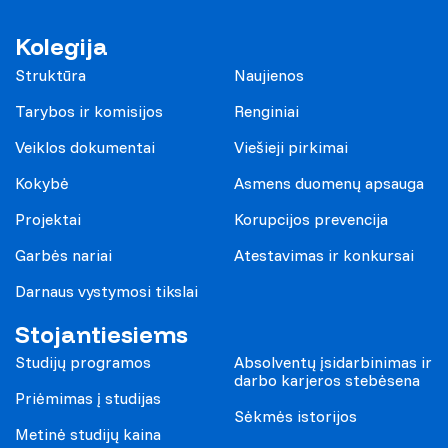
Kolegija
Struktūra
Naujienos
Tarybos ir komisijos
Renginiai
Veiklos dokumentai
Viešieji pirkimai
Kokybė
Asmens duomenų apsauga
Projektai
Korupcijos prevencija
Garbės nariai
Atestavimas ir konkursai
Darnaus vystymosi tikslai
Stojantiesiems
Studijų programos
Absolventų įsidarbinimas ir
darbo karjeros stebėsena
Priėmimas į studijas
Sėkmės istorijos
Metinė studijų kaina