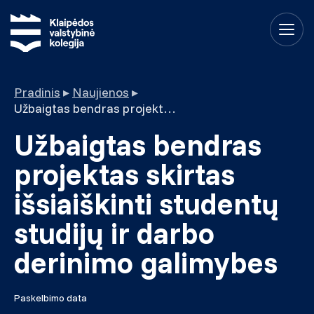
Pradinis
▸
Naujienos
▸
Užbaigtas bendras projektas skirtas išsiaiškinti studentų studijų ir darbo derinimo galimybes
Užbaigtas bendras
projektas skirtas
išsiaiškinti studentų
studijų ir darbo
derinimo galimybes
Paskelbimo data