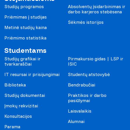
Studijų programos
Absolventų įsidarbinimas ir
darbo karjeros stebėsena
Priėmimas į studijas
Sėkmės istorijos
Metinė studijų kaina
Priėmimo statistika
Studentams
Studijų grafikai ir
Pirmakursio gidas | LSP ir
tvarkaraščiai
ISIC
IT resursai ir prisijungimai
Studentų atstovybė
Biblioteka
Bendrabučiai
Studijų dokumentai
Praktikos ir darbo
pasiūlymai
Įmokų rekvizitai
Laisvalaikis
Konsultacijos
Alumnai
Parama