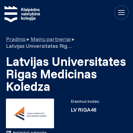
Pradinis
▸
Mainų partneriai
▸
Latvijas Universitates Rigas Medicinas Koledza
Latvijas Universitates
Rigas Medicinas
Koledza
Erasmus kodas:
LV RIGA46
Apsilankyti svetainėje