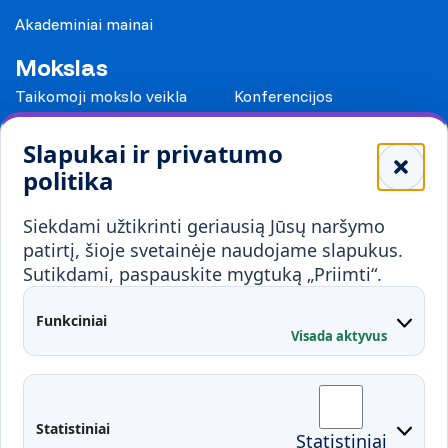
Akademiniai mainai
Mokslas
Taikomoji mokslo veikla
Konferencijos
Leidiniai
Slapukai ir privatumo
Mokykloms
politika
Visuomenei ir verslui
Siekdami užtikrinti geriausią Jūsų naršymo
Mokymai ir konsultavimas
Karjera
patirtį, šioje svetainėje naudojame slapukus.
Sutikdami, paspauskite mygtuką „Priimti“.
Partnerystės
Kontaktai
Funkciniai
Visada aktyvus
Administracija
Studentų atstovybė
Fakultetai
Rekvizitai
Statistiniai
Statistiniai
Prisijungimai