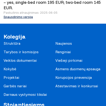
– yes, single-bed room 195 EUR; two-bed room 145
EUR.
Paskutinis atnaujinimas: 2025-06-05
Spausdinimo versija
Kolegija
Struktūra
Naujienos
Tarybos ir komisijos
Renginiai
Veiklos dokumentai
Viešieji pirkimai
Kokybė
Asmens duomenų apsauga
Projektai
Korupcijos prevencija
Garbės nariai
Atestavimas ir konkursai
Darnaus vystymosi tikslai
Stojantiesiems