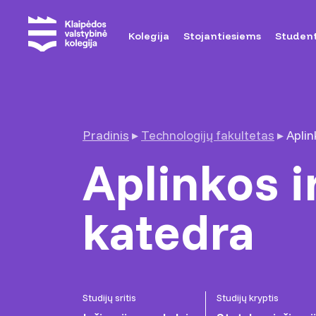
Kolegija
Stojantiesiems
Studen
Pradinis
▸
Technologijų fakultetas
▸
Aplin
Aplinkos i
katedra
Studijų sritis
Studijų kryptis