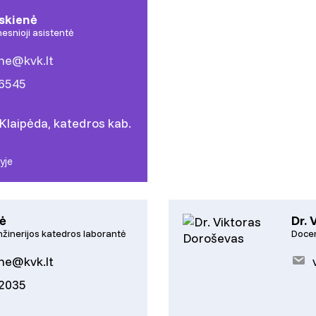
skienė
esnioji asistentė
ne@kvk.lt
46545
 Klaipėda, katedros kab.
yje
tė
Dr. 
inžinerijos katedros laborantė
Doce
ene@kvk.lt
92035