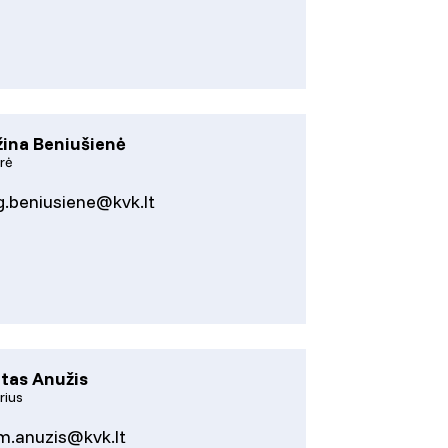
žina Beniušienė
rė
g.beniusiene@kvk.lt
tas Anužis
rius
m.anuzis@kvk.lt