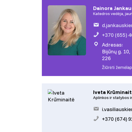
Dainora Jankau
Katedros vedėja, jaun
d.jankauskie
+370 (655) 
Adresas:
Bijūnų g. 10,
226
Žiūrėti žemėlap
Iveta Krūminai
Aplinkos ir statybos 
i.vasiliauski
+370 (674) 