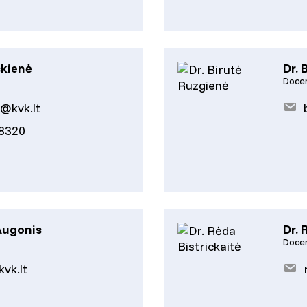
skienė
Dr. 
Doce
e@kvk.lt
18320
Augonis
Dr. 
Doce
vk.lt