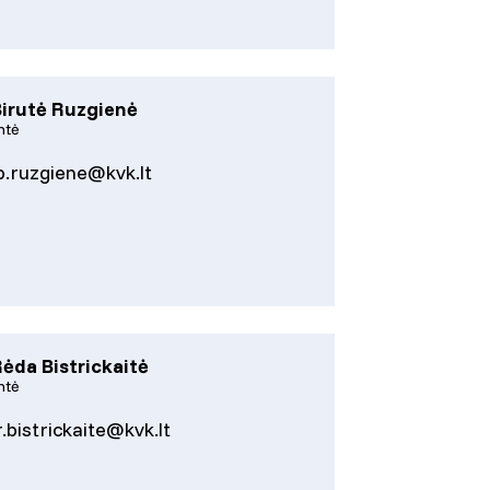
Birutė Ruzgienė
ntė
b.ruzgiene@kvk.lt
Rėda Bistrickaitė
ntė
r.bistrickaite@kvk.lt