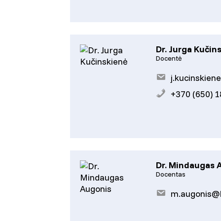
Dr. Jurga Kučin
Docentė
j.kucinskien
+370 (650) 
Dr. Mindaugas 
Docentas
m.augonis@k