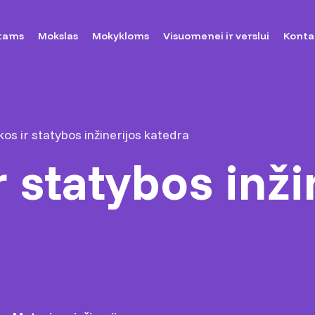
tams
Mokslas
Mokykloms
Visuomenei ir verslui
Konta
kos ir statybos inžinerijos katedra
r statybos inži