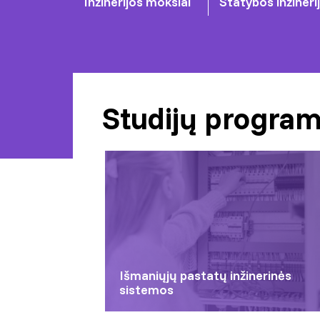
Inžinerijos mokslai
Statybos inžineri
Studijų progra
Išmaniųjų pastatų inžinerinės
sistemos