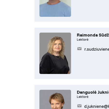
Raimonda Sūdž
Lektorė
r.sudziuvien
Danguolė Jukn
Lektorė
d.jukniene@k