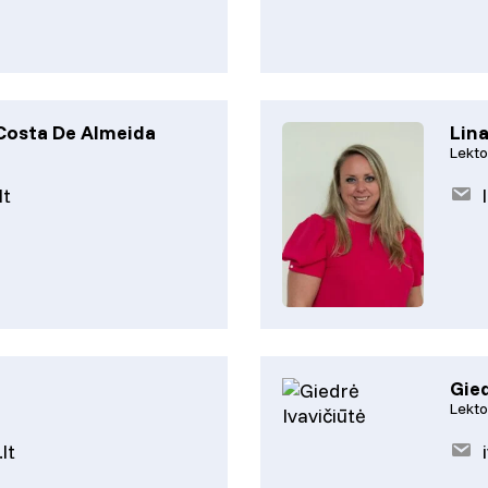
 Costa De Almeida
Lina
Lekto
lt
Gied
Lekto
lt