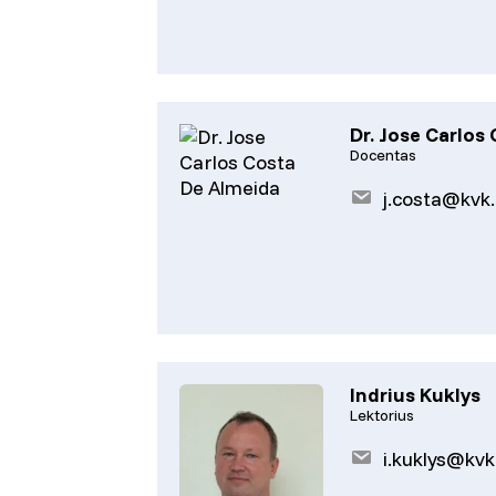
Dr. Jose Carlos
Docentas
j.costa@kvk.
Indrius Kuklys
Lektorius
i.kuklys@kvk.