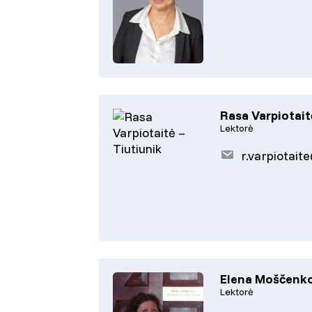
Rasa Varpiotait
Lektorė
r.varpiotait
Elena Moščenk
Lektorė