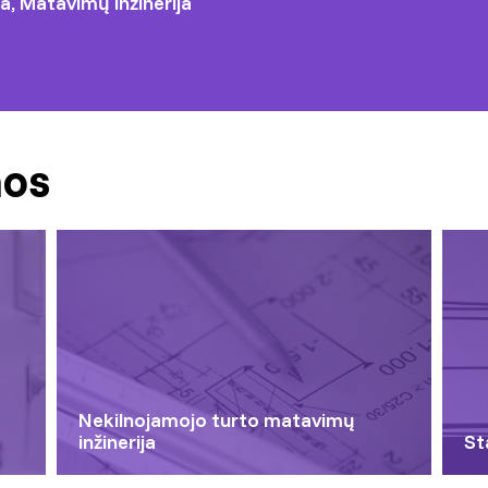
ja, Matavimų inžinerija
mos
Nekilnojamojo turto matavimų
inžinerija
St