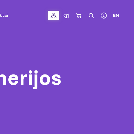
ktai
EN
nerijos