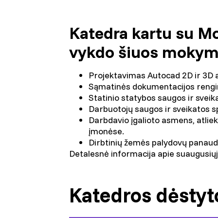
Katedra kartu su M
vykdo šiuos moky
Projektavimas Autocad 2D ir 3D a
Sąmatinės dokumentacijos reng
Statinio statybos saugos ir sveik
Darbuotojų saugos ir sveikatos sp
Darbdavio įgalioto asmens, atlie
įmonėse.
Dirbtinių žemės palydovų panaud
Detalesnė informacija apie suaugusi
Katedros dėstyto