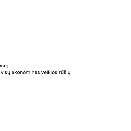
ėse;
 visų ekonominės veiklos rūšių