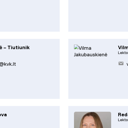
ė – Tiutiunik
Vil
Lekto
e@kvk.lt
ova
Red
Lekto