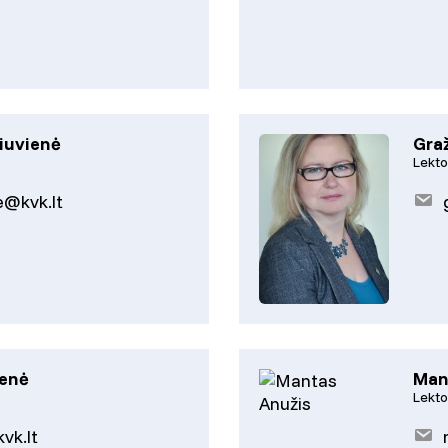
iuvienė
Gra
Lekto
e@kvk.lt
ienė
Man
Lekto
vk.lt