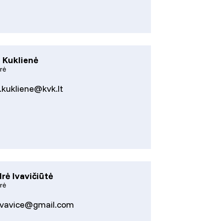
 Kuklienė
rė
l.kukliene@kvk.lt
rė Ivavičiūtė
rė
ivavice@gmail.com