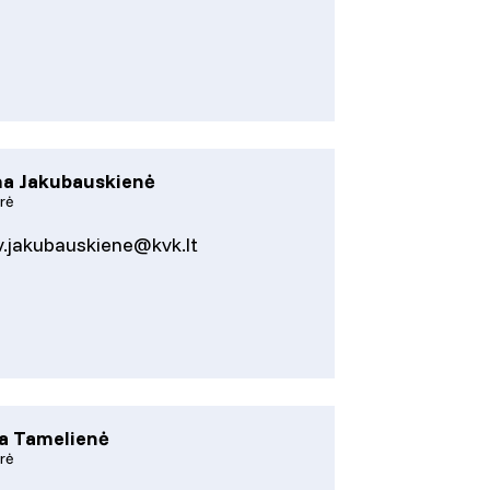
ma Jakubauskienė
rė
v.jakubauskiene@kvk.lt
a Tamelienė
rė