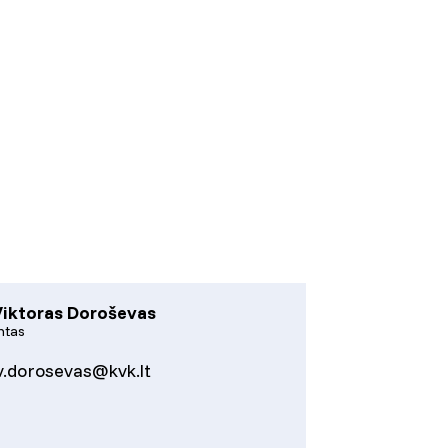
Viktoras Doroševas
ntas
v.dorosevas@kvk.lt