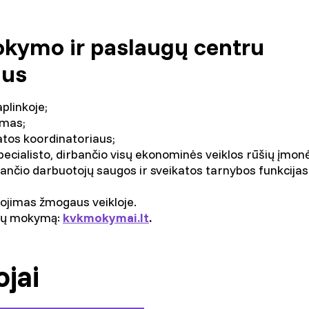
okymo ir paslaugų centru
mus
plinkoje;
imas;
atos koordinatoriaus;
ecialisto, dirbančio visų ekonominės veiklos rūšių įmon
kančio darbuotojų saugos ir sveikatos tarnybos funkcijas
ojimas žmogaus veikloje.
ųjų mokymą:
kvkmokymai.lt
.
jai