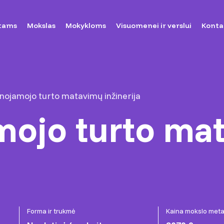
tams
Mokslas
Mokykloms
Visuomenei ir verslui
Konta
nojamojo turto matavimų inžinerija
mojo turto ma
Forma ir trukmė
Kaina mokslo met