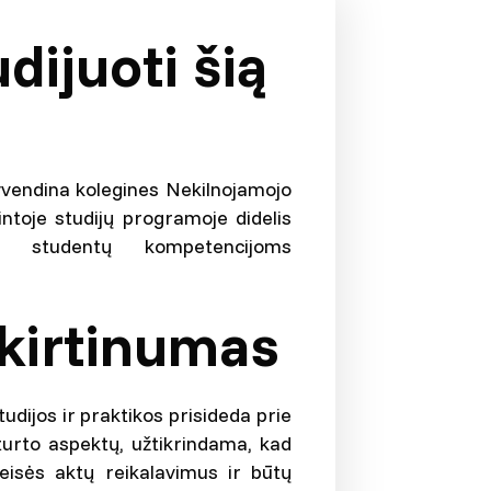
dijuoti šią
yvendina kolegines Nekilnojamojo
intoje studijų programoje didelis
 studentų kompetencijoms
kirtinumas
udijos ir praktikos prisideda prie
o turto aspektų, užtikrindama, kad
teisės aktų reikalavimus ir būtų