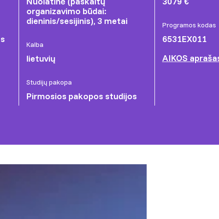
Nuolatinė (paskaitų
3079 €
organizavimo būdai:
dieninis/sesijinis), 3 metai
Programos kodas
as
6531EX011
Kalba
AIKOS apraša
lietuvių
Studijų pakopa
Pirmosios pakopos studijos