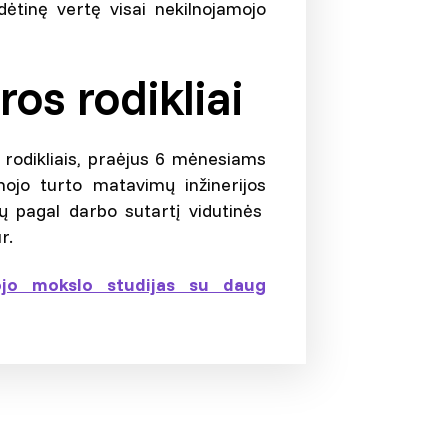
idėtinę vertę visai nekilnojamojo
os rodikliai
rodikliais, praėjus 6 mėnesiams
ojo turto matavimų inžinerijos
ų pagal darbo sutartį vidutinės
r.
tojo mokslo studijas su daug