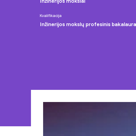
Inžinerijos mokslai
Kvalifikacija
Inžinerijos mokslų profesinis bakalaur