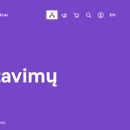
ktai
EN
tavimų
ams