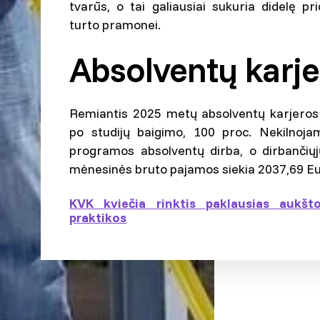
tvarūs, o tai galiausiai sukuria didelę pr
turto pramonei.
Absolventų karjer
Remiantis 2025 metų absolventų karjeros 
po studijų baigimo, 100
proc. Nekilnojam
programos absolventų dirba, o dirbančiųj
mėnesinės bruto pajamos siekia
2037,69
Eu
KVK kviečia rinktis paklausias aukš
praktikos