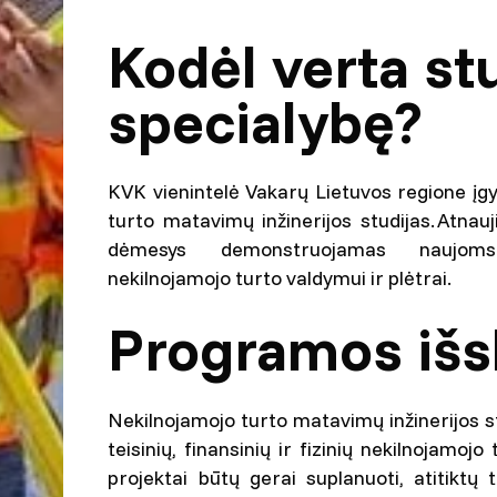
Kodėl verta stu
specialybę?
KVK vienintelė Vakarų Lietuvos regione įg
turto matavimų inžinerijos studijas. Atnauj
dėmesys demonstruojamas naujoms
nekilnojamojo turto valdymui ir plėtrai.
Programos išs
Nekilnojamojo turto matavimų inžinerijos st
teisinių, finansinių ir fizinių nekilnojamoj
projektai būtų gerai suplanuoti, atitiktų 