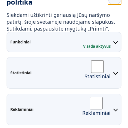
Mokykloms
politika
Visuomenei ir verslui
Siekdami užtikrinti geriausią Jūsų naršymo
Mokymai ir konsultavimas
Karjera
patirtį, šioje svetainėje naudojame slapukus.
Sutikdami, paspauskite mygtuką „Priimti“.
Partnerystės
Kontaktai
Funkciniai
Visada aktyvus
Administracija
Studentų atstovybė
Fakultetai
Rekvizitai
Statistiniai
Statistiniai
Prisijungimai
Moodle
El. paštas
EDINA
Pasirengimas ekstremaliai
Reklaminiai
Reklaminiai
situacijai