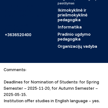
pasiūlymas
international@uni-
Ikimokyklinė ir
eszterhazy.hu
priešmokyklinė
erasmus@kodolanyi.h
pedagogika
u
kiss.agnes@uni-
Informatika
eszterhazy.hu
Pradinio ugdymo
+3636520400
pedagogika
Organizacijų vadyba
Comments:
Deadlines for Nomination of Students: for Spring
Semester – 2025-11-20, for Autumn Semester –
2025-05-15.
Institution offer studies in English language – yes.