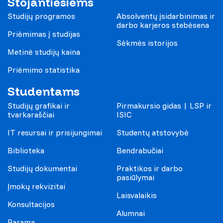
Stojantiesiems
Studijų programos
Absolventų įsidarbinimas ir
darbo karjeros stebėsena
Priėmimas į studijas
Sėkmės istorijos
Metinė studijų kaina
Priėmimo statistika
Studentams
Studijų grafikai ir
Pirmakursio gidas | LSP ir
tvarkaraščiai
ISIC
IT resursai ir prisijungimai
Studentų atstovybė
Biblioteka
Bendrabučiai
Studijų dokumentai
Praktikos ir darbo
pasiūlymai
Įmokų rekvizitai
Laisvalaikis
Konsultacijos
Alumnai
Parama