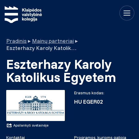
Pradinis
▸
Mainų partneriai
▸
Eszterhazy Karoly Katolikus Egyetem
Eszterhazy Karoly
Katolikus Egyetem
Erasmus kodas:
HU EGER02
Apsilankyti svetainėje
Kontaktai
Programos, kurioms galioja