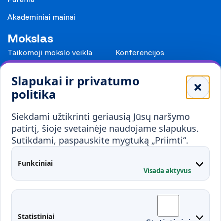
Akademiniai mainai
Mokslas
Taikomoji mokslo veikla
Konferencijos
Leidiniai
Slapukai ir privatumo
Mokykloms
politika
Visuomenei ir verslui
Siekdami užtikrinti geriausią Jūsų naršymo
Mokymai ir konsultavimas
Karjera
patirtį, šioje svetainėje naudojame slapukus.
Sutikdami, paspauskite mygtuką „Priimti“.
Partnerystės
Kontaktai
Funkciniai
Visada aktyvus
Administracija
Studentų atstovybė
Fakultetai
Rekvizitai
Statistiniai