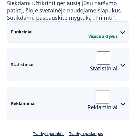
Siekdami užtikrinti geriausią Jūsų naršymo
Mokymai ir konsultavimas
Karjera
patirtį, šioje svetainėje naudojame slapukus.
Sutikdami, paspauskite mygtuką „Priimti“.
Partnerystės
Kontaktai
Funkciniai
Visada aktyvus
Administracija
Studentų atstovybė
Fakultetai
Rekvizitai
Statistiniai
Statistiniai
Prisijungimai
Moodle
El. paštas
EDINA
Pasirengimas ekstremaliai
Reklaminiai
Reklaminiai
situacijai
Tvarkyti parinktis
Tvarkyti paslaugas