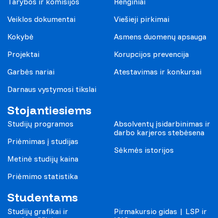
Tarybos ir komisijos
Renginiai
Veiklos dokumentai
Viešieji pirkimai
Kokybė
Asmens duomenų apsauga
Projektai
Korupcijos prevencija
Garbės nariai
Atestavimas ir konkursai
Darnaus vystymosi tikslai
Stojantiesiems
Studijų programos
Absolventų įsidarbinimas ir
darbo karjeros stebėsena
Priėmimas į studijas
Sėkmės istorijos
Metinė studijų kaina
Priėmimo statistika
Studentams
Studijų grafikai ir
Pirmakursio gidas | LSP ir