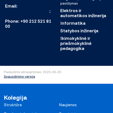
pasiūlymas
Email:
Elektros ir
erasmus@fsm.edu.tr
;
automatikos inžinerija
mfseker@fsm.edu.tr
Phone: +90 212 521 81
Informatika
00
Statybos inžinerija
Ikimokyklinė ir
priešmokyklinė
pedagogika
Paskutinis atnaujinimas: 2025-06-05
Spausdinimo versija
Kolegija
Struktūra
Naujienos