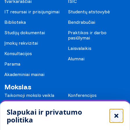
tvarkaraščiai
ISIC
IT resursai ir prisijungimai
Studentų atstovybė
Biblioteka
Bendrabučiai
Studijų dokumentai
Praktikos ir darbo
pasiūlymai
Įmokų rekvizitai
Laisvalaikis
Konsultacijos
Alumnai
Parama
Akademiniai mainai
Mokslas
Taikomoji mokslo veikla
Konferencijos
Leidiniai
Slapukai ir privatumo
Mokykloms
politika
Visuomenei ir verslui