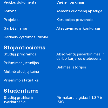
Veiklos dokumentai
Viešieji pirkimai
Kokybė
Asmens duomenų apsauga
Projektai
Korupcijos prevencija
Garbės nariai
Atestavimas ir konkursai
Darnaus vystymosi tikslai
Stojantiesiems
Studijų programos
Absolventų įsidarbinimas ir
darbo karjeros stebėsena
Priėmimas į studijas
Sėkmės istorijos
Metinė studijų kaina
Priėmimo statistika
Studentams
Studijų grafikai ir
Pirmakursio gidas | LSP ir
tvarkaraščiai
ISIC