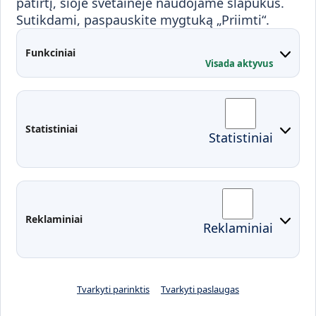
patirtį, šioje svetainėje naudojame slapukus.
Sutikdami, paspauskite mygtuką „Priimti“.
Partnerystės
Kontaktai
Funkciniai
Visada aktyvus
Administracija
Studentų atstovybė
Fakultetai
Rekvizitai
Statistiniai
Statistiniai
Prisijungimai
Moodle
El. paštas
EDINA
Pasirengimas ekstremaliai
Reklaminiai
Reklaminiai
situacijai
Tvarkyti parinktis
Tvarkyti paslaugas