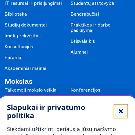
IT resursai ir prisijungimai
Studentų atstovybė
Biblioteka
Bendrabučiai
Studijų dokumentai
Praktikos ir darbo
pasiūlymai
Įmokų rekvizitai
Laisvalaikis
Konsultacijos
Alumnai
Parama
Akademiniai mainai
Mokslas
Taikomoji mokslo veikla
Konferencijos
Leidiniai
Slapukai ir privatumo
Mokykloms
politika
Visuomenei ir verslui
Siekdami užtikrinti geriausią Jūsų naršymo
Mokymai ir konsultavimas
Karjera