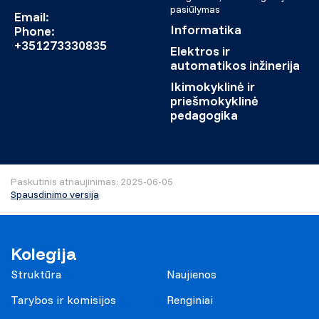
pasiūlymas
Email:
sylwia@ipb.pt
Informatika
Phone:
+351273330835
Elektros ir
automatikos inžinerija
Ikimokyklinė ir
priešmokyklinė
pedagogika
Paskutinis atnaujinimas: 2025-06-05
Spausdinimo versija
Kolegija
Struktūra
Naujienos
Tarybos ir komisijos
Renginiai