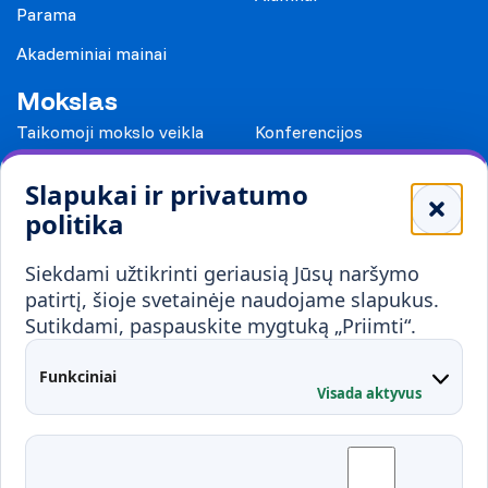
Parama
Akademiniai mainai
Mokslas
Taikomoji mokslo veikla
Konferencijos
Leidiniai
Slapukai ir privatumo
Mokykloms
politika
Visuomenei ir verslui
Siekdami užtikrinti geriausią Jūsų naršymo
Mokymai ir konsultavimas
Karjera
patirtį, šioje svetainėje naudojame slapukus.
Sutikdami, paspauskite mygtuką „Priimti“.
Partnerystės
Kontaktai
Funkciniai
Visada aktyvus
Administracija
Studentų atstovybė
Fakultetai
Rekvizitai