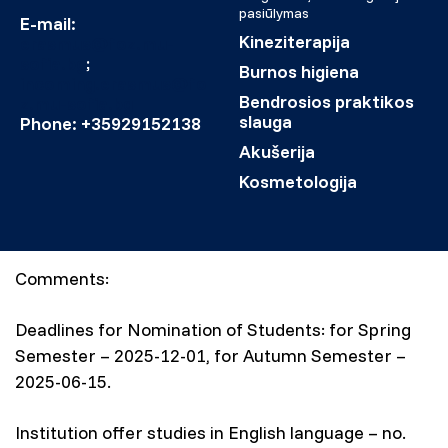
pasiūlymas
E-mail:
Kineziterapija
erasmus@foz.mu-
sofia.bg
;
Burnos higiena
incoming.erasmus@fo
Bendrosios praktikos
z.mu-sofia.bg
slauga
Phone: +35929152138
Akušerija
Kosmetologija
Comments:
Deadlines for Nomination of Students: for Spring
Semester – 2025-12-01, for Autumn Semester –
2025-06-15.
Institution offer studies in English language – no.