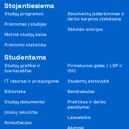
Stojantiesiems
Studijų programos
Absolventų įsidarbinimas ir
darbo karjeros stebėsena
Priėmimas į studijas
Sėkmės istorijos
Metinė studijų kaina
Priėmimo statistika
Studentams
Studijų grafikai ir
Pirmakursio gidas | LSP ir
tvarkaraščiai
ISIC
IT resursai ir prisijungimai
Studentų atstovybė
Biblioteka
Bendrabučiai
Studijų dokumentai
Praktikos ir darbo
pasiūlymai
Įmokų rekvizitai
Laisvalaikis
Konsultacijos
Alumnai