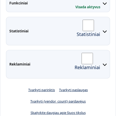
Kontaktai
Funkciniai
Visada aktyvus
Administracija
Studentų atstovybė
Fakultetai
Rekvizitai
Statistiniai
Statistiniai
Prisijungimai
Moodle
El. paštas
EDINA
Pasirengimas ekstremaliai
Reklaminiai
Reklaminiai
situacijai
Tvarkyti parinktis
Tvarkyti paslaugas
Tvarkyti {vendor_count} pardavėjus
Skaitykite daugiau apie šiuos tikslus