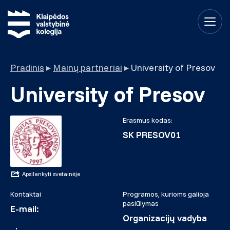
Pradinis
▸
Mainų partneriai
▸
University of Presov
University of Presov
Erasmus kodas:
SK PRESOV01
Apsilankyti svetainėje
Kontaktai
Programos, kurioms galioja
pasiūlymas
E-mail:
Organizacijų vadyba
petra.vanova@unipo.s
k
;