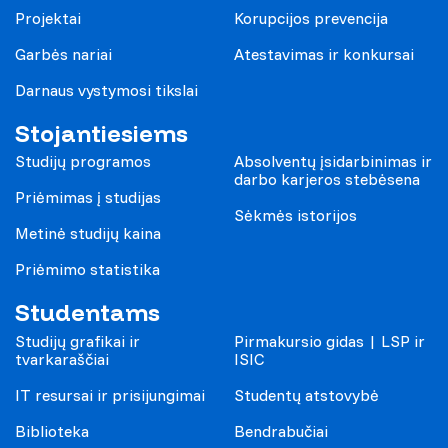
Projektai
Korupcijos prevencija
Garbės nariai
Atestavimas ir konkursai
Darnaus vystymosi tikslai
Stojantiesiems
Studijų programos
Absolventų įsidarbinimas ir
darbo karjeros stebėsena
Priėmimas į studijas
Sėkmės istorijos
Metinė studijų kaina
Priėmimo statistika
Studentams
Studijų grafikai ir
Pirmakursio gidas | LSP ir
tvarkaraščiai
ISIC
IT resursai ir prisijungimai
Studentų atstovybė
Biblioteka
Bendrabučiai