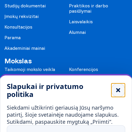
Studijų dokumentai
Praktikos ir darbo
pasiūlymai
Įmokų rekvizitai
Laisvalaikis
Konsultacijos
Alumnai
Parama
Akademiniai mainai
Mokslas
Taikomoji mokslo veikla
Konferencijos
Leidiniai
Slapukai ir privatumo
Mokykloms
politika
Visuomenei ir verslui
Siekdami užtikrinti geriausią Jūsų naršymo
Mokymai ir konsultavimas
Karjera
patirtį, šioje svetainėje naudojame slapukus.
Sutikdami, paspauskite mygtuką „Priimti“.
Partnerystės