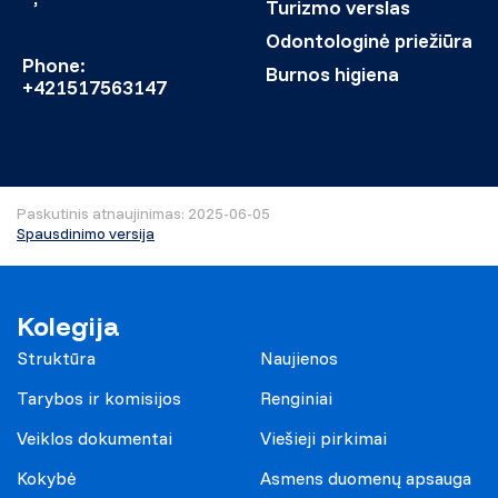
Turizmo verslas
elena.gurkova@unipo.
Odontologinė priežiūra
sk
Phone:
Burnos higiena
+421517563147
Paskutinis atnaujinimas: 2025-06-05
Spausdinimo versija
Kolegija
Struktūra
Naujienos
Tarybos ir komisijos
Renginiai
Veiklos dokumentai
Viešieji pirkimai
Kokybė
Asmens duomenų apsauga