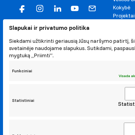
Kokybė
Projektai
Garbės n
Slapukai ir privatumo politika
Darnaus v
Naujieno
Siekdami užtikrinti geriausią Jūsų naršymo patirtį, ši
svetainėje naudojame slapukus. Sutikdami, paspaus
Renginiai
mygtuką „Priimti“.
Viešieji p
Asmens 
Funkciniai
Korupcijo
Visada ak
Atestavi
Statistiniai
Statist
Moksl
Taikomoji
Leidiniai
Konferen