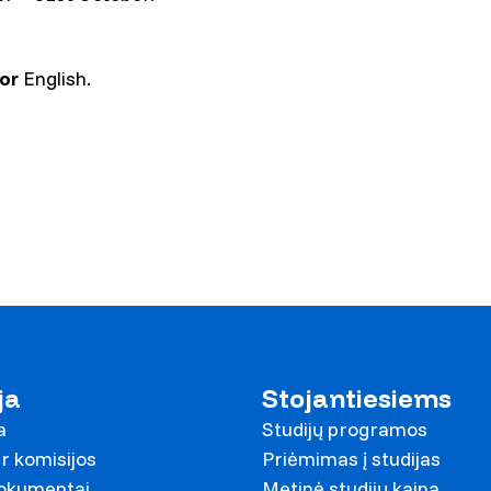
or
English.
ja
Stojantiesiems
a
Studijų programos
r komisijos
Priėmimas į studijas
dokumentai
Metinė studijų kaina