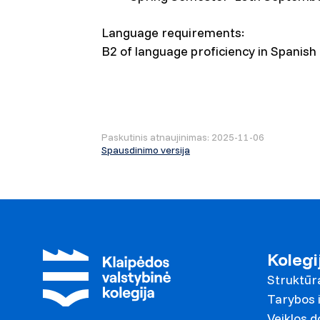
Language requirements:
B2 of language proficiency in Spanish
Paskutinis atnaujinimas: 2025-11-06
Spausdinimo versija
Kolegi
Struktūr
Tarybos i
Veiklos 