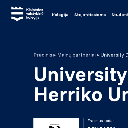
Kolegija
Stojantiesiems
Studen
Pradinis
▸
Mainų partneriai
▸
University 
University
Herriko Un
Erasmus kodas: