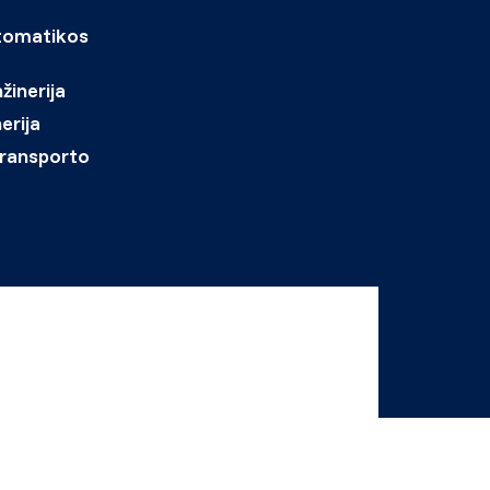
utomatikos
žinerija
erija
transporto