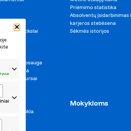
Priėmimo statistika
Absolventų įsidarbinimas 
ariai
karjeros stebėsena
ystymosi tikslai
Sėkmės istorijos
s
oje
kite
irkimai
duomenų apsauga
s prevencija
tyvus
mas ir konkursai
iniai
as
Mokykloms
 mokslo veikla
cijos