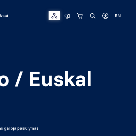
ktai
EN
o / Euskal
s galioja pasiūlymas