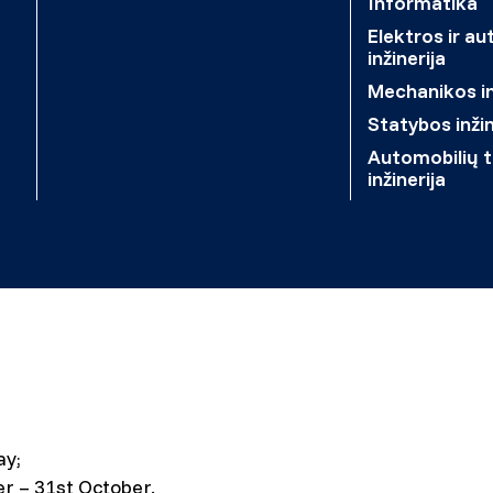
director.international@ehu.es
Informatika
Elektros ir a
inžinerija
Mechanikos in
Statybos inžin
Automobilių 
inžinerija
ay;
r – 31st October.