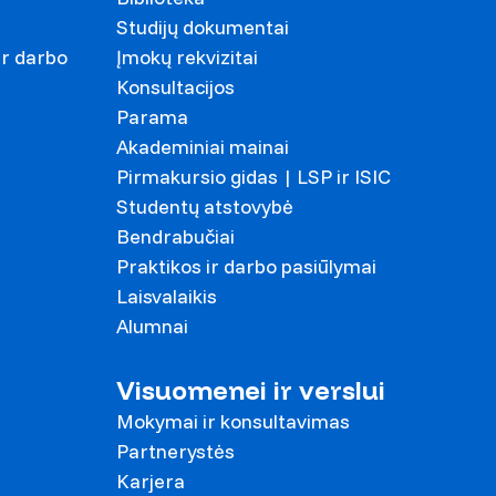
Studijų dokumentai
ir darbo
Įmokų rekvizitai
Konsultacijos
Parama
Akademiniai mainai
Pirmakursio gidas | LSP ir ISIC
Studentų atstovybė
Bendrabučiai
Praktikos ir darbo pasiūlymai
Laisvalaikis
Alumnai
Visuomenei ir verslui
Mokymai ir konsultavimas
Partnerystės
Karjera