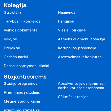
Kolegija
Struktūra
Naujienos
Tarybos ir komisijos
Renginiai
Veiklos dokumentai
Viešieji pirkimai
Kokybė
Asmens duomenų apsauga
Projektai
Korupcijos prevencija
Garbės nariai
Atestavimas ir konkursai
Darnaus vystymosi tikslai
Stojantiesiems
Studijų programos
Absolventų įsidarbinimas ir
darbo karjeros stebėsena
Priėmimas į studijas
Sėkmės istorijos
Metinė studijų kaina
Priėmimo statistika