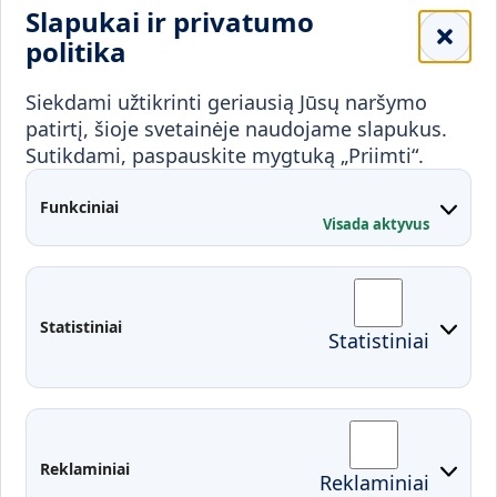
Slapukai ir privatumo
Mokykloms
politika
Visuomenei ir verslui
Siekdami užtikrinti geriausią Jūsų naršymo
Mokymai ir konsultavimas
Karjera
patirtį, šioje svetainėje naudojame slapukus.
Sutikdami, paspauskite mygtuką „Priimti“.
Partnerystės
Kontaktai
Funkciniai
Visada aktyvus
Administracija
Studentų atstovybė
Fakultetai
Rekvizitai
Statistiniai
Statistiniai
Prisijungimai
Moodle
El. paštas
EDINA
Pasirengimas ekstremaliai
Reklaminiai
Reklaminiai