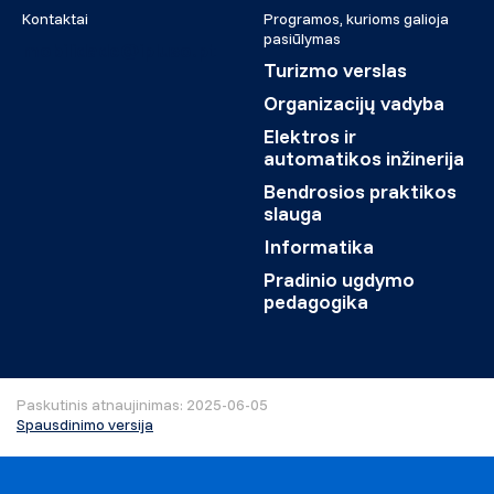
Kontaktai
Programos, kurioms galioja
pasiūlymas
mobilidade@ipluso.pt
Turizmo verslas
Organizacijų vadyba
Elektros ir
automatikos inžinerija
Bendrosios praktikos
slauga
Informatika
Pradinio ugdymo
pedagogika
Paskutinis atnaujinimas: 2025-06-05
Spausdinimo versija