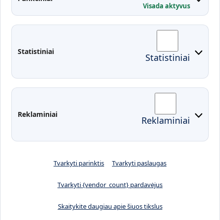
Visada aktyvus
Administracija
Studentų atstovybė
Fakultetai
Rekvizitai
Statistiniai
Statistiniai
Prisijungimai
Moodle
El. paštas
EDINA
Pasirengimas ekstremaliai
Reklaminiai
Reklaminiai
situacijai
Tvarkyti parinktis
Tvarkyti paslaugas
Tvarkyti {vendor_count} pardavėjus
Skaitykite daugiau apie šiuos tikslus