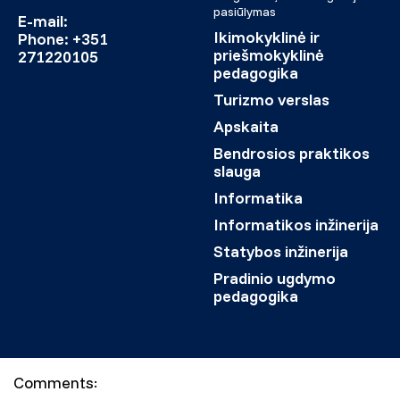
pasiūlymas
E-mail:
gmc@ipg.pt
Ikimokyklinė ir
Phone: +351
priešmokyklinė
271220105
pedagogika
Turizmo verslas
Apskaita
Bendrosios praktikos
slauga
Informatika
Informatikos inžinerija
Statybos inžinerija
Pradinio ugdymo
pedagogika
Comments: