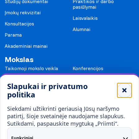
Studijų dokumentai
Praktikos ir darbo
pasiūlymai
Įmokų rekvizitai
Laisvalaikis
Konsultacijos
Alumnai
Parama
Akademiniai mainai
Mokslas
Taikomoji mokslo veikla
Konferencijos
Leidiniai
Slapukai ir privatumo
Mokykloms
politika
Visuomenei ir verslui
Siekdami užtikrinti geriausią Jūsų naršymo
Mokymai ir konsultavimas
Karjera
patirtį, šioje svetainėje naudojame slapukus.
Sutikdami, paspauskite mygtuką „Priimti“.
Partnerystės
Kontaktai
Funkciniai