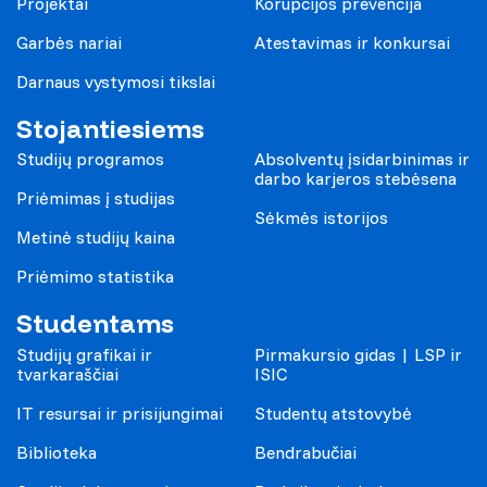
Projektai
Korupcijos prevencija
Garbės nariai
Atestavimas ir konkursai
Darnaus vystymosi tikslai
Stojantiesiems
Studijų programos
Absolventų įsidarbinimas ir
darbo karjeros stebėsena
Priėmimas į studijas
Sėkmės istorijos
Metinė studijų kaina
Priėmimo statistika
Studentams
Studijų grafikai ir
Pirmakursio gidas | LSP ir
tvarkaraščiai
ISIC
IT resursai ir prisijungimai
Studentų atstovybė
Biblioteka
Bendrabučiai