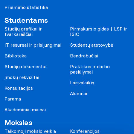
Priėmimo statistika
Studentams
Studijų grafikai ir
Pirmakursio gidas | LSP ir
tvarkaraščiai
ISIC
IT resursai ir prisijungimai
Studentų atstovybė
Biblioteka
Bendrabučiai
Studijų dokumentai
Praktikos ir darbo
pasiūlymai
Įmokų rekvizitai
Laisvalaikis
Konsultacijos
Alumnai
Parama
Akademiniai mainai
Mokslas
Taikomoji mokslo veikla
Konferencijos