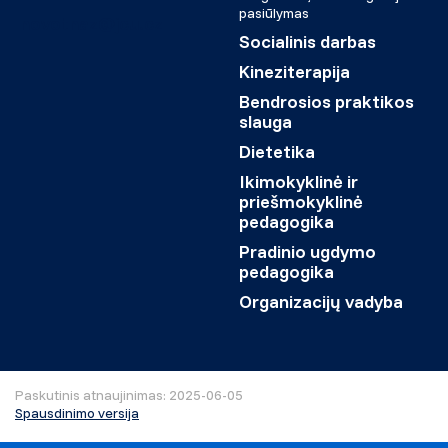
pasiūlymas
novotnaz@jcu.cz
Socialinis darbas
Kineziterapija
Bendrosios praktikos
slauga
Dietetika
Ikimokyklinė ir
priešmokyklinė
pedagogika
Pradinio ugdymo
pedagogika
Organizacijų vadyba
Paskutinis atnaujinimas: 2025-06-05
Spausdinimo versija