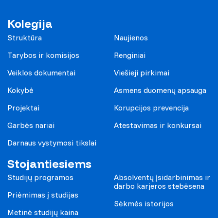
Kolegija
Struktūra
Naujienos
Tarybos ir komisijos
Renginiai
Veiklos dokumentai
Viešieji pirkimai
Kokybė
Asmens duomenų apsauga
Projektai
Korupcijos prevencija
Garbės nariai
Atestavimas ir konkursai
Darnaus vystymosi tikslai
Stojantiesiems
Studijų programos
Absolventų įsidarbinimas ir
darbo karjeros stebėsena
Priėmimas į studijas
Sėkmės istorijos
Metinė studijų kaina