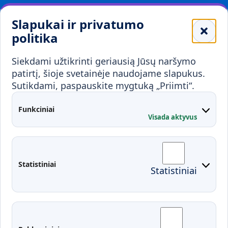
Leidiniai
Slapukai ir privatumo
Mokykloms
politika
Visuomenei ir verslui
Siekdami užtikrinti geriausią Jūsų naršymo
Mokymai ir konsultavimas
Karjera
patirtį, šioje svetainėje naudojame slapukus.
Sutikdami, paspauskite mygtuką „Priimti“.
Partnerystės
Kontaktai
Funkciniai
Visada aktyvus
Administracija
Studentų atstovybė
Fakultetai
Rekvizitai
Statistiniai
Statistiniai
Prisijungimai
Moodle
El. paštas
EDINA